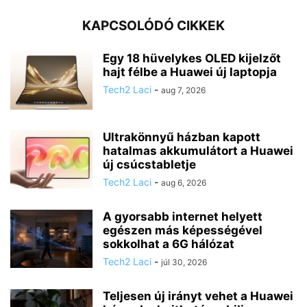
KAPCSOLÓDÓ CIKKEK
Egy 18 hüvelykes OLED kijelzőt
hajt félbe a Huawei új laptopja
Tech2 Laci
-
aug 7, 2026
Ultrakönnyű házban kapott
hatalmas akkumulátort a Huawei
új csúcstabletje
Tech2 Laci
-
aug 6, 2026
A gyorsabb internet helyett
egészen más képességével
sokkolhat a 6G hálózat
Tech2 Laci
-
júl 30, 2026
Teljesen új irányt vehet a Huawei