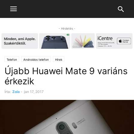
- Hirdetés -
Telefon
Androidos telefon
Hírek
Újabb Huawei Mate 9 variáns
érkezik
Írta:
Zola
-
jan 17, 2017