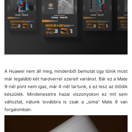
A Huawei nem áll meg, mindenből bemutat úgy tűnik most
már legalább két hardverrel szerelt variánst. Bár ez a Mate
9-nél pont nem igaz, már 4-nél tartunk, s ez lesz az ötödik
készülék. Mindenesetre hazai viszonyokon ez mit sem
változtat, nálunk továbbra is csak a „sima” Mate 9 van
forgalomban.