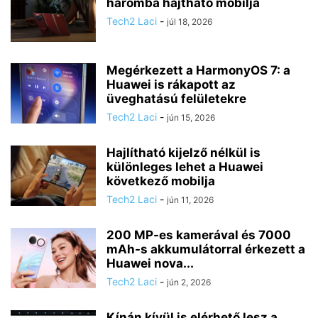
háromba hajtható mobilja
Tech2 Laci
-
júl 18, 2026
Megérkezett a HarmonyOS 7: a
Huawei is rákapott az
üveghatású felületekre
Tech2 Laci
-
jún 15, 2026
Hajlítható kijelző nélkül is
különleges lehet a Huawei
következő mobilja
Tech2 Laci
-
jún 11, 2026
200 MP-es kamerával és 7000
mAh-s akkumulátorral érkezett a
Huawei nova...
Tech2 Laci
-
jún 2, 2026
Kínán kívül is elérhető lesz a