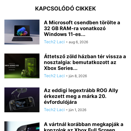
KAPCSOLÓDÓ CIKKEK
A Microsoft csendben törölte a
32 GB RAM-ra vonatkozó
Windows 11-es...
Tech2 Laci
-
aug 6, 2026
Áttetsző zöld házban tér vissza a
nosztalgia: bemutatkozott az
Xbox Series...
Tech2 Laci
-
jún 8, 2026
Az eddigi legextrább ROG Ally
érkezett meg a márka 20.
évfordulójára
Tech2 Laci
-
jún 1, 2026
A vártnál korábban megkapják a
konzolok az Xbox Full Screen