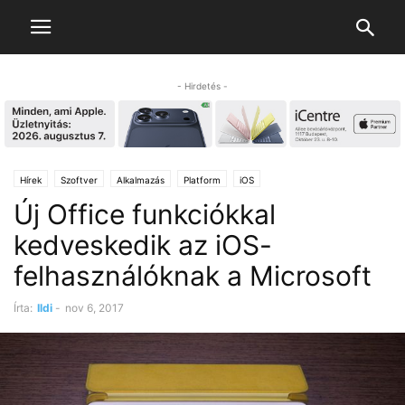
- Hirdetés -
Hírek
Szoftver
Alkalmazás
Platform
iOS
Új Office funkciókkal
kedveskedik az iOS-
felhasználóknak a Microsoft
Írta:
Ildi
-
nov 6, 2017