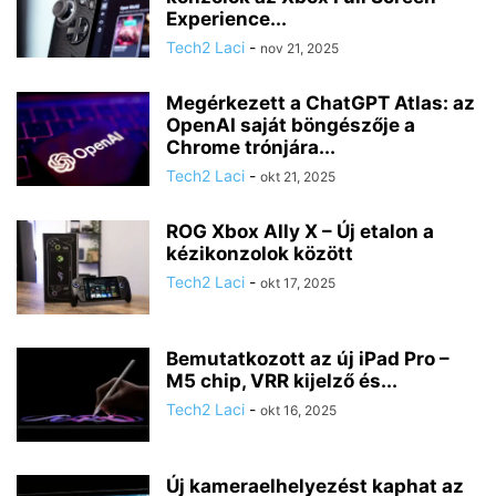
Experience...
Tech2 Laci
-
nov 21, 2025
Megérkezett a ChatGPT Atlas: az
OpenAI saját böngészője a
Chrome trónjára...
Tech2 Laci
-
okt 21, 2025
ROG Xbox Ally X – Új etalon a
kézikonzolok között
Tech2 Laci
-
okt 17, 2025
Bemutatkozott az új iPad Pro –
M5 chip, VRR kijelző és...
Tech2 Laci
-
okt 16, 2025
Új kameraelhelyezést kaphat az