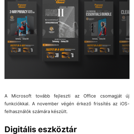
A Microsoft tovább fejleszti az Office csomagját új
funkciókkal. A november végén érkező frissítés az iOS-
felhasználók számára készült.
Digitális eszköztár