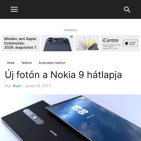
- Hirdetés -
Hírek
Telefon
Androidos telefon
Új fotón a Nokia 9 hátlapja
Írta:
Rusi
-
szept 18, 2017