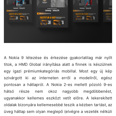
A Nokia 9 létezése és érkezése gyakorlatilag már nyílt
titok, a HMD Global irányítása alatt a finnek is készülnek
egy igazi prémiumkategóriás mobillal. Most egy új kép
szivárgott ki az interneten erről a modellről, egész
pontosan a hátlapról. A Nokia 2-es mellett pózoló 9-es
hátsó része nem okoz nagyobb megdöbbenést,
ugyanakkor kellemes eszközt vetít előre. A lekerekített
oldalak bizonyára kellemesebbé teszik a kézben tartást, az
üveg hátlap sem olyan meglepő (elvégre a vezeték nélküli