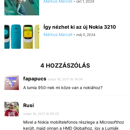
Márkus Marcell
-
okt 1, 2024
Így nézhet ki az új Nokia 3210
Márkus Marcell
-
máj 5, 2024
4 HOZZÁSZÓLÁS
fapapucs
szept 18, 2017 At 14:34
A lumia 950-nek mi köze van a nokiához?
Rusi
szept 19, 2017 At 06:33
Mivel a Nokia mobiltelefonos részlege a Microsofthoz
került, majd onnan a HMD Globalhoz, így a Lumiák