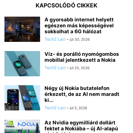
KAPCSOLÓDÓ CIKKEK
A gyorsabb internet helyett
egészen más képességével
sokkolhat a 6G hálózat
Tech2 Laci
-
júl 30, 2026
Víz- és porálló nyomógombos
mobillal jelentkezett a Nokia
Tech2 Laci
-
júl 23, 2026
Négy új Nokia butatelefon
érkezett, de az AI nem maradt
ki...
Tech2 Laci
-
júl 5, 2026
Az Nvidia egymilliárd dollárt
fektet a Nokiába – új AI-alapú