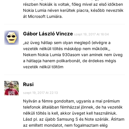
részben Nokiák is voltak, főleg mivel az első időkben
Nokia Lumia néven kerültek piacra, később nevezték
át Microsoft Lumiára.
Gábor László Vincze
szept 19, 2017 At 16:04
„az üveg hátlap sem olyan meglepő (elvégre a
vezeték nélküli töltés másképp nem működik,,
Nekem Nokia Lumia 930asom van aminek nem üveg
a hátlapja hanem polikarbonát, de érdekes mégis
vezeték nélkül töltöm
Rusi
szept 19, 2017 At 22:13
Nyilván a fémre gondoltam, ugyanis a mai prémium
telefonok általában fémházzal jönnek, de ha vezeték
nélküli töltés is kell, akkor üveget kell használniuk.
Lásd pl. az újabb Samsung S és Note szériák. Átírtam
az említett mondatot, nem fogalmaztam elég