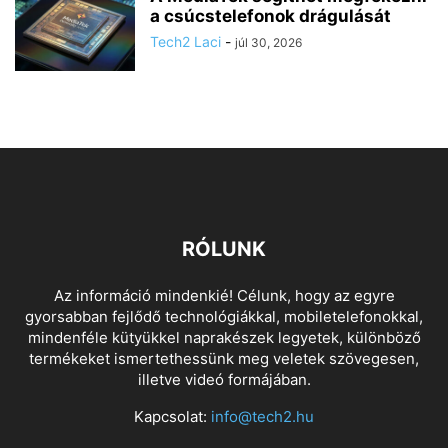
a csúcstelefonok drágulását
Tech2 Laci
-
júl 30, 2026
RÓLUNK
Az információ mindenkié! Célunk, hogy az egyre
gyorsabban fejlődő technológiákkal, mobiletelefonokkal,
mindenféle kütyükkel naprakészek legyetek, különböző
termékeket ismertethessünk meg veletek szövegesen,
illetve videó formájában.
Kapcsolat:
info@tech2.hu