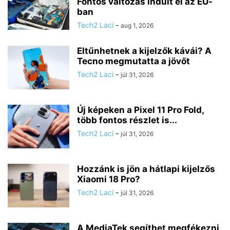
Fontos változás indult el az EU-
ban
Tech2 Laci
-
aug 1, 2026
Eltűnhetnek a kijelzők kávái? A
Tecno megmutatta a jövőt
Tech2 Laci
-
júl 31, 2026
Új képeken a Pixel 11 Pro Fold,
több fontos részlet is...
Tech2 Laci
-
júl 31, 2026
Hozzánk is jön a hátlapi kijelzős
Xiaomi 18 Pro?
Tech2 Laci
-
júl 31, 2026
A MediaTek segíthet megfékezni