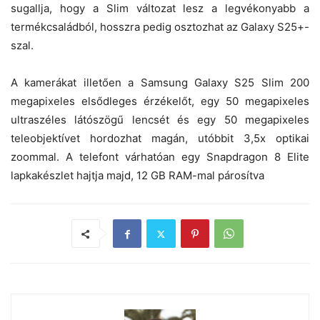
sugallja, hogy a Slim változat lesz a legvékonyabb a
termékcsaládból, hosszra pedig osztozhat az Galaxy S25+-
szal.
A kamerákat illetően a Samsung Galaxy S25 Slim 200
megapixeles elsődleges érzékelőt, egy 50 megapixeles
ultraszéles látószögű lencsét és egy 50 megapixeles
teleobjektívet hordozhat magán, utóbbit 3,5x optikai
zoommal. A telefont várhatóan egy Snapdragon 8 Elite
lapkakészlet hajtja majd, 12 GB RAM-mal párosítva