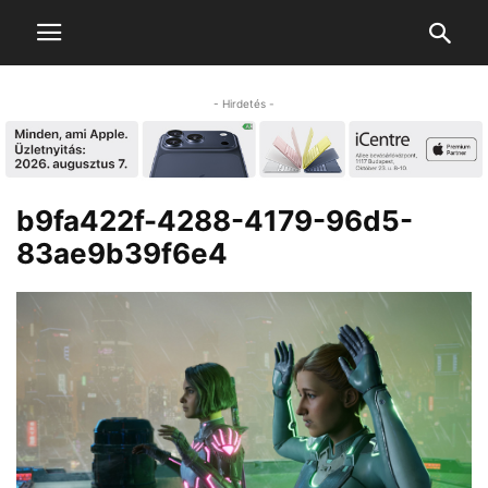
- Hirdetés -
b9fa422f-4288-4179-96d5-
83ae9b39f6e4