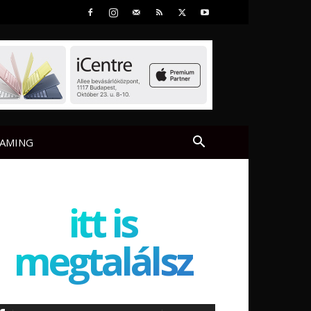
AMING
itt is
megtalálsz