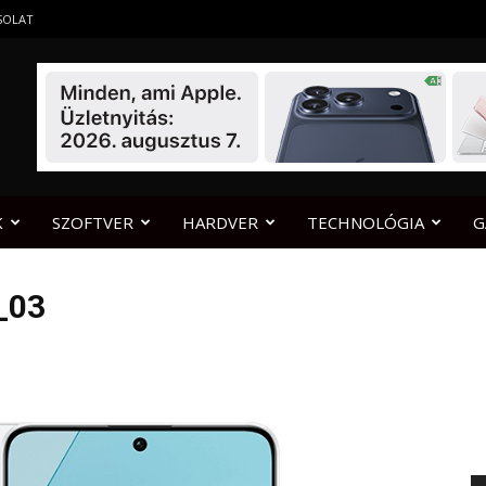
SOLAT
K
SZOFTVER
HARDVER
TECHNOLÓGIA
G
_03