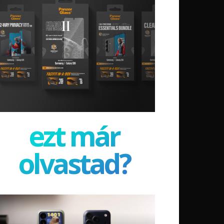
ezt már
olvastad?