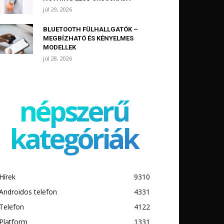
júl 29, 2026
BLUETOOTH FÜLHALLGATÓK –
MEGBÍZHATÓ ÉS KÉNYELMES
MODELLEK
júl 28, 2026
népszerű
kategóriák
Hírek
9310
Androidos telefon
4331
Telefon
4122
Platform
1331