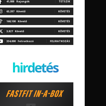
41,088
Rajongók
TETSZIK
63,287
Követő
KÖVETÉS
160,100
Követő
KÖVETÉS
3,827
Követő
KÖVETÉS
334,000
Feliratkozó
FELIRATKOZÁS
hirdetés