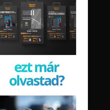
ezt már
olvastad?