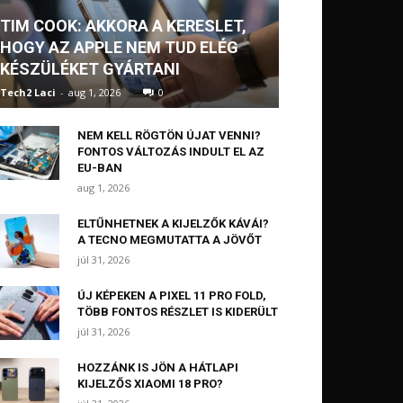
TIM COOK: AKKORA A KERESLET,
HOGY AZ APPLE NEM TUD ELÉG
KÉSZÜLÉKET GYÁRTANI
Tech2 Laci
-
aug 1, 2026
0
NEM KELL RÖGTÖN ÚJAT VENNI?
FONTOS VÁLTOZÁS INDULT EL AZ
EU-BAN
aug 1, 2026
ELTŰNHETNEK A KIJELZŐK KÁVÁI?
A TECNO MEGMUTATTA A JÖVŐT
júl 31, 2026
ÚJ KÉPEKEN A PIXEL 11 PRO FOLD,
TÖBB FONTOS RÉSZLET IS KIDERÜLT
júl 31, 2026
HOZZÁNK IS JÖN A HÁTLAPI
KIJELZŐS XIAOMI 18 PRO?