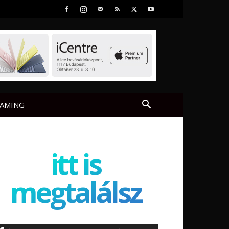
AMING
itt is
megtalálsz