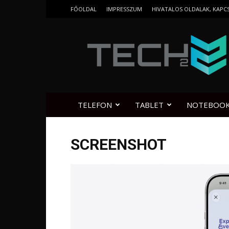
FŐOLDAL
IMPRESSZUM
HIVATALOS OLDALAK, KAPC
Tech2.hu
TELEFON
TABLET
NOTEBOO
SCREENSHOT