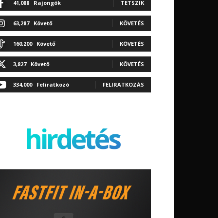
41,088
Rajongók
TETSZIK
63,287
Követő
KÖVETÉS
160,200
Követő
KÖVETÉS
3,827
Követő
KÖVETÉS
334,000
Feliratkozó
FELIRATKOZÁS
hirdetés