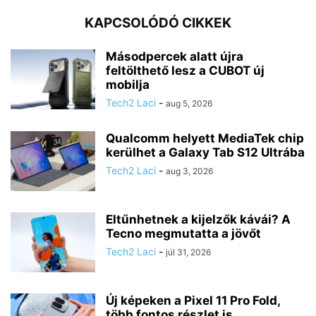
KAPCSOLÓDÓ CIKKEK
Másodpercek alatt újra
feltölthető lesz a CUBOT új
mobilja
Tech2 Laci
-
aug 5, 2026
Qualcomm helyett MediaTek chip
kerülhet a Galaxy Tab S12 Ultrába
Tech2 Laci
-
aug 3, 2026
Eltűnhetnek a kijelzők kávái? A
Tecno megmutatta a jövőt
Tech2 Laci
-
júl 31, 2026
Új képeken a Pixel 11 Pro Fold,
több fontos részlet is...