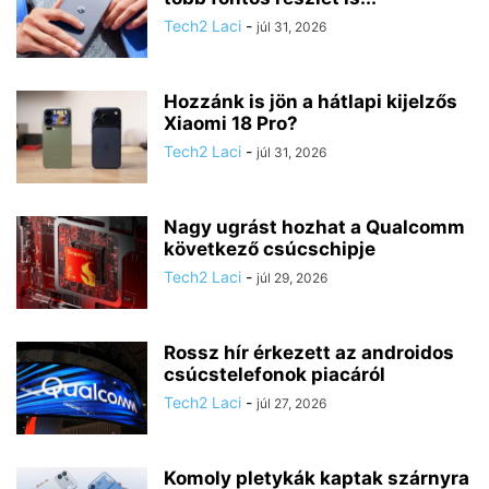
Tech2 Laci
-
júl 31, 2026
Hozzánk is jön a hátlapi kijelzős
Xiaomi 18 Pro?
Tech2 Laci
-
júl 31, 2026
Nagy ugrást hozhat a Qualcomm
következő csúcschipje
Tech2 Laci
-
júl 29, 2026
Rossz hír érkezett az androidos
csúcstelefonok piacáról
Tech2 Laci
-
júl 27, 2026
Komoly pletykák kaptak szárnyra