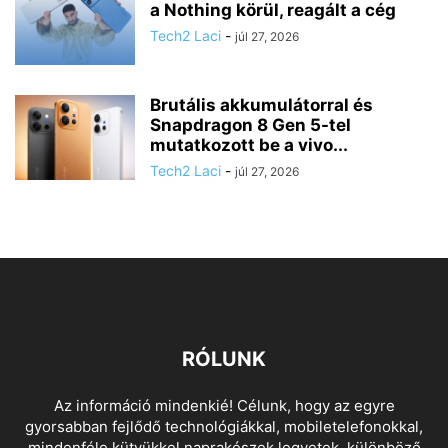
a Nothing körül, reagált a cég
Tech2 Laci
-
júl 27, 2026
Brutális akkumulátorral és
Snapdragon 8 Gen 5-tel
mutatkozott be a vivo...
Tech2 Laci
-
júl 27, 2026
RÓLUNK
Az információ mindenkié! Célunk, hogy az egyre
gyorsabban fejlődő technológiákkal, mobiletelefonokkal,
mindenféle kütyükkel naprakészek legyetek, különböző