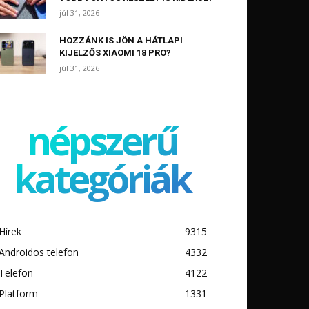
júl 31, 2026
HOZZÁNK IS JÖN A HÁTLAPI
KIJELZŐS XIAOMI 18 PRO?
júl 31, 2026
népszerű
kategóriák
Hírek
9315
Androidos telefon
4332
Telefon
4122
Platform
1331