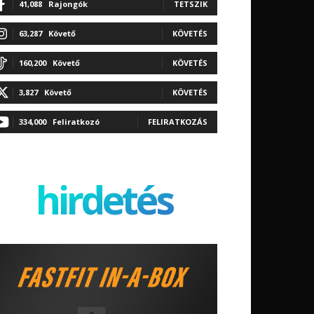
41,088
Rajongók
TETSZIK
63,287
Követő
KÖVETÉS
160,200
Követő
KÖVETÉS
3,827
Követő
KÖVETÉS
334,000
Feliratkozó
FELIRATKOZÁS
hirdetés