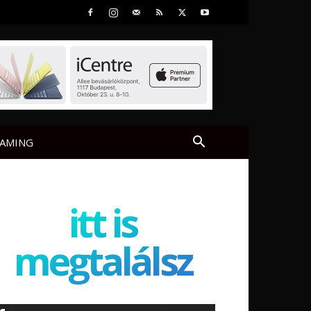
AMING
itt is
megtalálsz