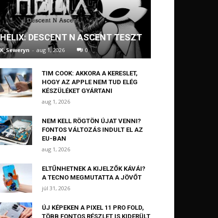
HELIX: DESCENT N ASCENT TESZT
K_Seweryn
-
aug 1, 2026
0
TIM COOK: AKKORA A KERESLET,
HOGY AZ APPLE NEM TUD ELÉG
KÉSZÜLÉKET GYÁRTANI
aug 1, 2026
NEM KELL RÖGTÖN ÚJAT VENNI?
FONTOS VÁLTOZÁS INDULT EL AZ
EU-BAN
aug 1, 2026
ELTŰNHETNEK A KIJELZŐK KÁVÁI?
A TECNO MEGMUTATTA A JÖVŐT
júl 31, 2026
ÚJ KÉPEKEN A PIXEL 11 PRO FOLD,
TÖBB FONTOS RÉSZLET IS KIDERÜLT