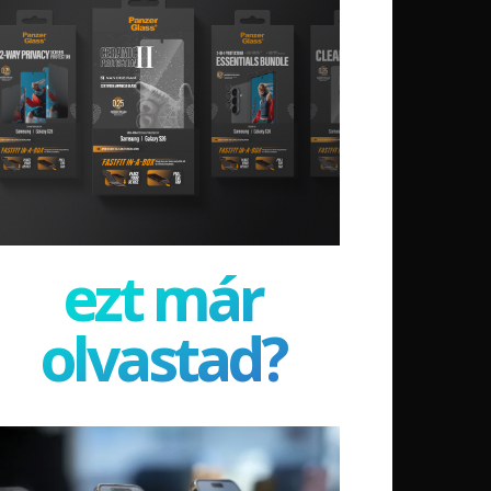
ezt már
olvastad?