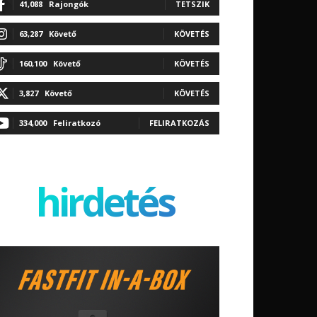
41,088
Rajongók
TETSZIK
63,287
Követő
KÖVETÉS
160,100
Követő
KÖVETÉS
3,827
Követő
KÖVETÉS
334,000
Feliratkozó
FELIRATKOZÁS
hirdetés