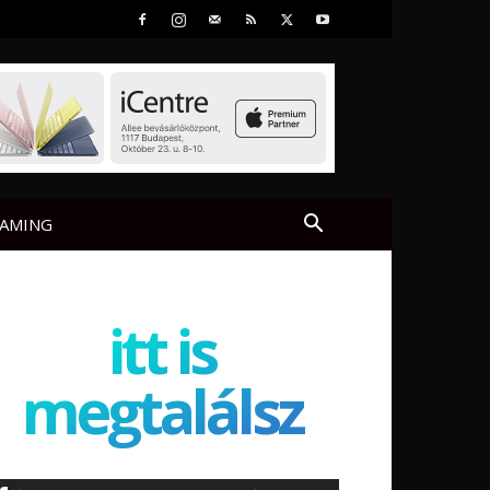
AMING
itt is
megtalálsz