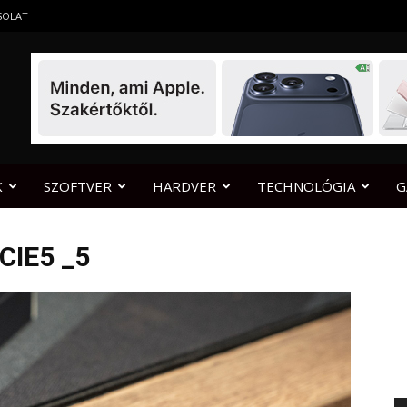
SOLAT
K
SZOFTVER
HARDVER
TECHNOLÓGIA
G
CIE5 _5