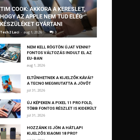
TIM COOK: AKKORA A KERESLET,
HOGY AZ APPLE NEM TUD ELÉG
KÉSZÜLÉKET GYÁRTANI
Tech2 Laci
-
aug 1, 2026
0
NEM KELL RÖGTÖN ÚJAT VENNI?
FONTOS VÁLTOZÁS INDULT EL AZ
EU-BAN
aug 1, 2026
ELTŰNHETNEK A KIJELZŐK KÁVÁI?
A TECNO MEGMUTATTA A JÖVŐT
júl 31, 2026
ÚJ KÉPEKEN A PIXEL 11 PRO FOLD,
TÖBB FONTOS RÉSZLET IS KIDERÜLT
júl 31, 2026
HOZZÁNK IS JÖN A HÁTLAPI
KIJELZŐS XIAOMI 18 PRO?