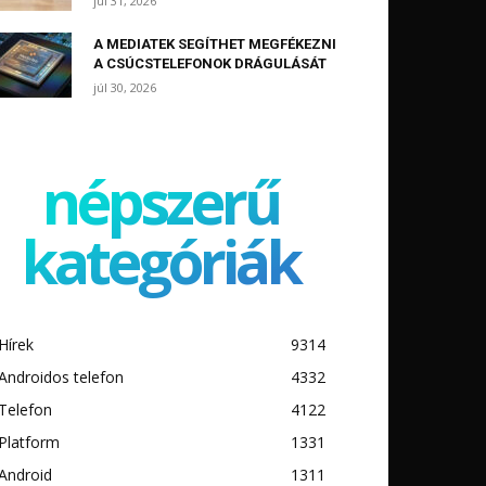
júl 31, 2026
A MEDIATEK SEGÍTHET MEGFÉKEZNI
A CSÚCSTELEFONOK DRÁGULÁSÁT
júl 30, 2026
népszerű
kategóriák
Hírek
9314
Androidos telefon
4332
Telefon
4122
Platform
1331
Android
1311