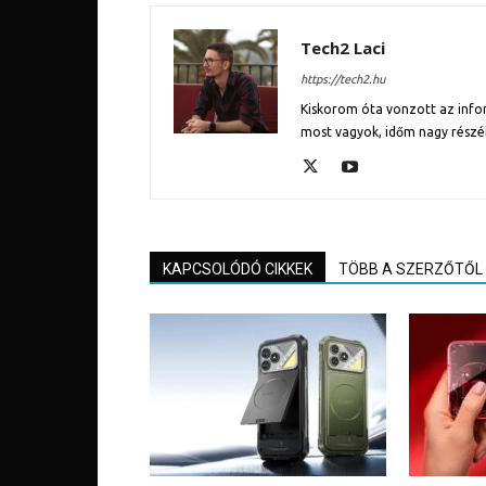
Tech2 Laci
https://tech2.hu
Kiskorom óta vonzott az inform
most vagyok, időm nagy részé
KAPCSOLÓDÓ CIKKEK
TÖBB A SZERZŐTŐL