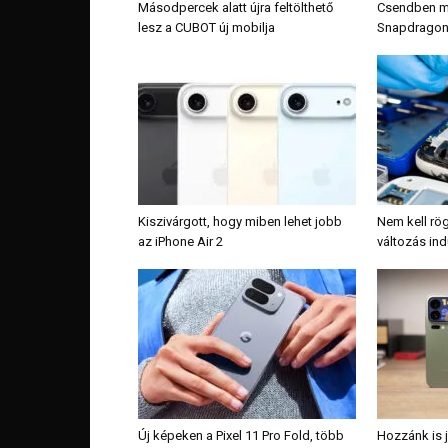
Másodpercek alatt újra feltölthető
Csendben m
lesz a CUBOT új mobilja
Snapdragon 8
Kiszivárgott, hogy miben lehet jobb
Nem kell rög
az iPhone Air 2
változás ind
Új képeken a Pixel 11 Pro Fold, több
Hozzánk is j