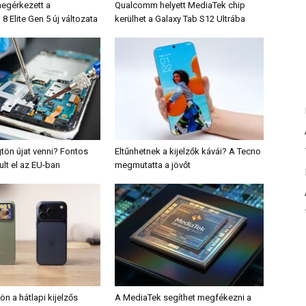
egérkezett a
Qualcomm helyett MediaTek chip
 Elite Gen 5 új változata
kerülhet a Galaxy Tab S12 Ultrába
tön újat venni? Fontos
Eltűnhetnek a kijelzők kávái? A Tecno
ult el az EU-ban
megmutatta a jövőt
ön a hátlapi kijelzős
A MediaTek segíthet megfékezni a