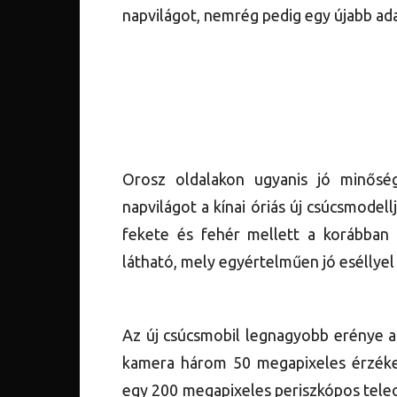
napvilágot, nemrég pedig egy újabb ada
Orosz oldalakon ugyanis jó minőség
napvilágot a kínai óriás új csúcsmodel
fekete és fehér mellett a korábban m
látható, mely egyértelműen jó eséllyel
Az új csúcsmobil legnagyobb erénye a
kamera három 50 megapixeles érzékelő
egy 200 megapixeles periszkópos teleo