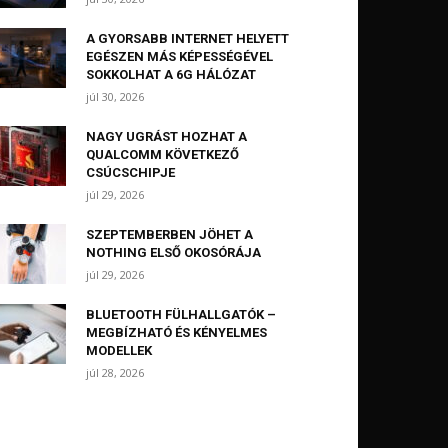
A GYORSABB INTERNET HELYETT
EGÉSZEN MÁS KÉPESSÉGÉVEL
SOKKOLHAT A 6G HÁLÓZAT
júl 30, 2026
NAGY UGRÁST HOZHAT A
QUALCOMM KÖVETKEZŐ
CSÚCSCHIPJE
júl 29, 2026
SZEPTEMBERBEN JÖHET A
NOTHING ELSŐ OKOSÓRÁJA
júl 29, 2026
BLUETOOTH FÜLHALLGATÓK –
MEGBÍZHATÓ ÉS KÉNYELMES
MODELLEK
júl 28, 2026