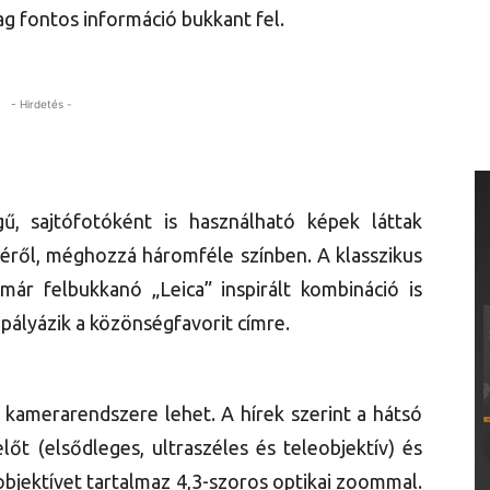
g fontos információ bukkant fel.
- Hirdetés -
ű, sajtófotóként is használható képek láttak
ljéről, méghozzá háromféle színben. A klasszikus
ár felbukkanó „Leica” inspirált kombináció is
 pályázik a közönségfavorit címre.
 kamerarendszere lehet. A hírek szerint a hátsó
t (elsődleges, ultraszéles és teleobjektív) és
bjektívet tartalmaz 4,3-szoros optikai zoommal.