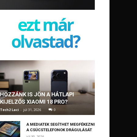
ezt már
olvastad?
HOZZÁNK IS JÖN A HÁTLAPI
KIJELZŐS XIAOMI 18 PRO?
Tech2 Laci
-
júl 31, 2026
0
A MEDIATEK SEGÍTHET MEGFÉKEZNI
A CSÚCSTELEFONOK DRÁGULÁSÁT
júl 30, 2026