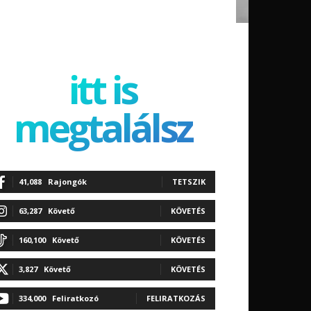
itt is
megtalálsz
41,088
Rajongók
TETSZIK
63,287
Követő
KÖVETÉS
160,100
Követő
KÖVETÉS
3,827
Követő
KÖVETÉS
334,000
Feliratkozó
FELIRATKOZÁS