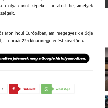
esen olyan mintaképeket mutatott be, amelyek
sségeit.
ós áron indul Európában, ami megegyezik elődje
l, a február 22-i kínai megjelenést követően.
X
Pinterest
WhatsApp