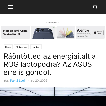
- Hirdetés -
Hírek
Notebook
Laptop
Ráöntötted az energiaitalt a
ROG laptopodra? Az ASUS
erre is gondolt
Írta:
Tech2 Laci
-
márc 20, 2026