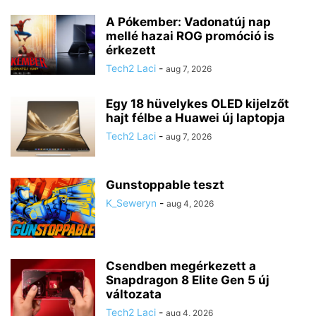
A Pókember: Vadonatúj nap
mellé hazai ROG promóció is
érkezett
Tech2 Laci
-
aug 7, 2026
Egy 18 hüvelykes OLED kijelzőt
hajt félbe a Huawei új laptopja
Tech2 Laci
-
aug 7, 2026
Gunstoppable teszt
K_Seweryn
-
aug 4, 2026
Csendben megérkezett a
Snapdragon 8 Elite Gen 5 új
változata
Tech2 Laci
-
aug 4, 2026