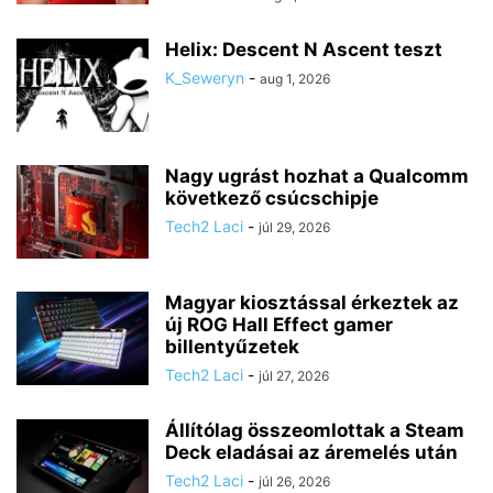
Helix: Descent N Ascent teszt
K_Seweryn
-
aug 1, 2026
Nagy ugrást hozhat a Qualcomm
következő csúcschipje
Tech2 Laci
-
júl 29, 2026
Magyar kiosztással érkeztek az
új ROG Hall Effect gamer
billentyűzetek
Tech2 Laci
-
júl 27, 2026
Állítólag összeomlottak a Steam
Deck eladásai az áremelés után
Tech2 Laci
-
júl 26, 2026