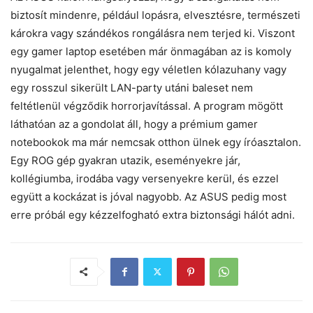
biztosít mindenre, például lopásra, elvesztésre, természeti
károkra vagy szándékos rongálásra nem terjed ki. Viszont
egy gamer laptop esetében már önmagában az is komoly
nyugalmat jelenthet, hogy egy véletlen kólazuhany vagy
egy rosszul sikerült LAN-party utáni baleset nem
feltétlenül végződik horrorjavítással. A program mögött
láthatóan az a gondolat áll, hogy a prémium gamer
notebookok ma már nemcsak otthon ülnek egy íróasztalon.
Egy ROG gép gyakran utazik, eseményekre jár,
kollégiumba, irodába vagy versenyekre kerül, és ezzel
együtt a kockázat is jóval nagyobb. Az ASUS pedig most
erre próbál egy kézzelfogható extra biztonsági hálót adni.