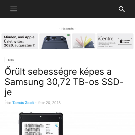
- Hirdetés -
Hírek
Őrült sebességre képes a
Samsung 30,72 TB-os SSD-
je
Írta:
Tamás Zsolt
-
febr 20, 2018