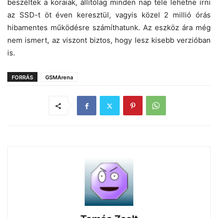
beszéltek a koraiak, állítólag minden nap tele lehetne írni
az SSD-t öt éven keresztül, vagyis közel 2 millió órás
hibamentes működésre számíthatunk. Az eszköz ára még
nem ismert, az viszont biztos, hogy lesz kisebb verzióban
is.
FORRÁS
GSMArena