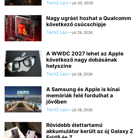
Tech2 Laci
-
júl 30, 2026
Nagy ugrást hozhat a Qualcomm
következő csúcschipje
Tech2 Laci
-
júl 29, 2026
A WWDC 2027 lehet az Apple
következő nagy dobásának
helyszíne
Tech2 Laci
-
júl 28, 2026
A Samsung és Apple is kínai
memóriák felé fordulhat a
jövőben
Tech2 Laci
-
júl 28, 2026
Rövidebb élettartamú
akkumulátor került az új Galaxy Z
Fold8 és Z...