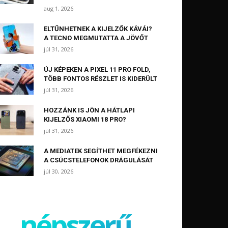
aug 1, 2026
ELTŰNHETNEK A KIJELZŐK KÁVÁI?
A TECNO MEGMUTATTA A JÖVŐT
júl 31, 2026
ÚJ KÉPEKEN A PIXEL 11 PRO FOLD,
TÖBB FONTOS RÉSZLET IS KIDERÜLT
júl 31, 2026
HOZZÁNK IS JÖN A HÁTLAPI
KIJELZŐS XIAOMI 18 PRO?
júl 31, 2026
A MEDIATEK SEGÍTHET MEGFÉKEZNI
A CSÚCSTELEFONOK DRÁGULÁSÁT
júl 30, 2026
népszerű