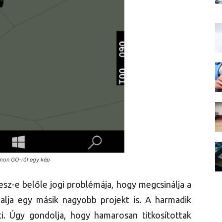
émon GO-ról egy kép
esz-e belőle jogi problémája, hogy megcsinálja a
lalja egy másik nagyobb projekt is. A harmadik
ti. Úgy gondolja, hogy hamarosan titkosítottak