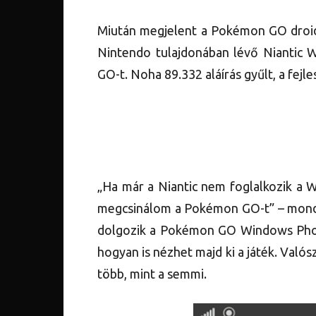
Miután megjelent a Pokémon GO droidra
Nintendo tulajdonában lévő Niantic W
GO-t. Noha 89.332 aláírás gyűlt, a fej
„Ha már a Niantic nem foglalkozik a 
megcsinálom a Pokémon GO-t” – mondja
dolgozik a Pokémon GO Windows Phone 
hogyan is nézhet majd ki a játék. Való
több, mint a semmi.