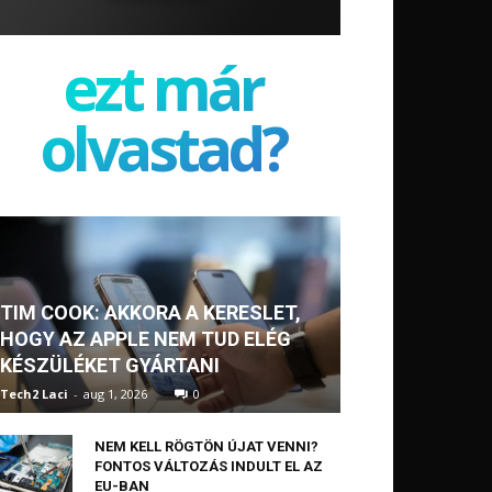
ezt már
olvastad?
TIM COOK: AKKORA A KERESLET,
HOGY AZ APPLE NEM TUD ELÉG
KÉSZÜLÉKET GYÁRTANI
Tech2 Laci
-
aug 1, 2026
0
NEM KELL RÖGTÖN ÚJAT VENNI?
FONTOS VÁLTOZÁS INDULT EL AZ
EU-BAN