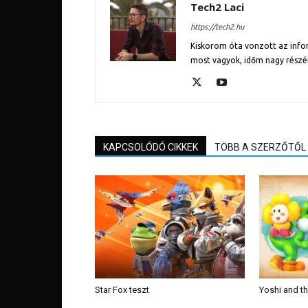
Tech2 Laci
https://tech2.hu
Kiskorom óta vonzott az inform
most vagyok, időm nagy részé
KAPCSOLÓDÓ CIKKEK
TÖBB A SZERZŐTŐL
Star Fox teszt
Yoshi and t