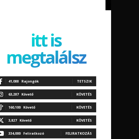
itt is
megtalálsz
41,088
Rajongók
TETSZIK
63,287
Követő
KÖVETÉS
160,100
Követő
KÖVETÉS
3,827
Követő
KÖVETÉS
334,000
Feliratkozó
FELIRATKOZÁS