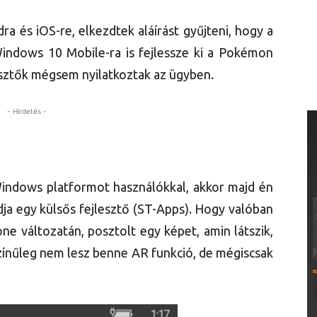
 és iOS-re, elkezdtek aláírást gyűjteni, hogy a
indows 10 Mobile-ra is fejlessze ki a Pokémon
lesztők mégsem nyilatkoztak az ügyben.
- Hirdetés -
Windows platformot használókkal, akkor majd én
 egy külsős fejlesztő (ST-Apps). Hogy valóban
változatán, posztolt egy képet, amin látszik,
színűleg nem lesz benne AR funkció, de mégiscsak