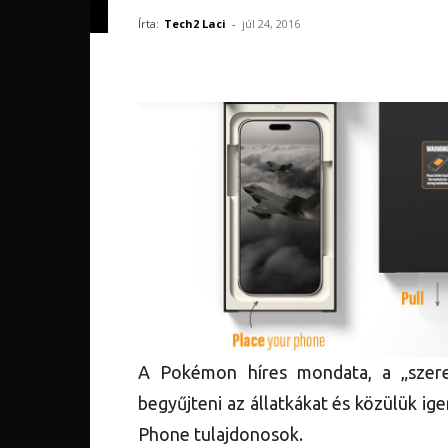
Írta:
Tech2 Laci
-
júl 24, 2016
A Pokémon híres mondata, a „szer
begyűjteni az állatkákat és közülük i
Phone tulajdonosok.