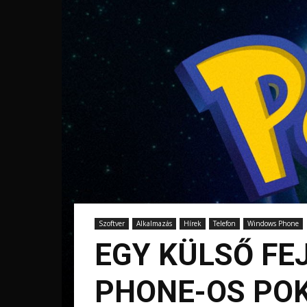
Szoftver
Alkalmazás
Hírek
Telefon
Windows Phone
EGY KÜLSŐ FE
PHONE-OS PO