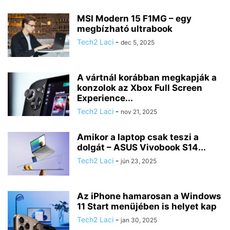
MSI Modern 15 F1MG – egy
megbízható ultrabook
Tech2 Laci
-
dec 5, 2025
A vártnál korábban megkapják a
konzolok az Xbox Full Screen
Experience...
Tech2 Laci
-
nov 21, 2025
Amikor a laptop csak teszi a
dolgát – ASUS Vivobook S14...
Tech2 Laci
-
jún 23, 2025
Az iPhone hamarosan a Windows
11 Start menüjében is helyet kap
Tech2 Laci
-
jan 30, 2025