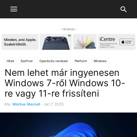
- Hirdetés -
Hírek
Szoftver
Operációs rendszer
Platform
Windows
Nem lehet már ingyenesen
Windows 7-ről Windows 10-
re vagy 11-re frissíteni
Írta:
Márkus Marcell
-
okt 7, 2023