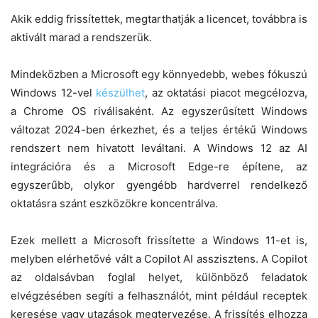
Akik eddig frissítettek, megtarthatják a licencet, továbbra is
aktivált marad a rendszerük.
Mindeközben a Microsoft egy könnyedebb, webes fókuszú
Windows 12-vel
készülhet
, az oktatási piacot megcélozva,
a Chrome OS riválisaként. Az egyszerűsített Windows
változat 2024-ben érkezhet, és a teljes értékű Windows
rendszert nem hivatott leváltani. A Windows 12 az AI
integrációra és a Microsoft Edge-re építene, az
egyszerűbb, olykor gyengébb hardverrel rendelkező
oktatásra szánt eszközökre koncentrálva.
Ezek mellett a Microsoft frissítette a Windows 11-et is,
melyben elérhetővé vált a Copilot AI asszisztens. A Copilot
az oldalsávban foglal helyet, különböző feladatok
elvégzésében segíti a felhasználót, mint például receptek
keresése vagy utazások megtervezése. A frissítés elhozza