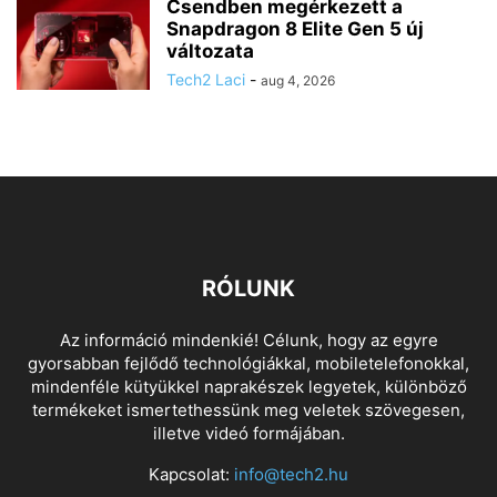
Csendben megérkezett a
Snapdragon 8 Elite Gen 5 új
változata
Tech2 Laci
-
aug 4, 2026
RÓLUNK
Az információ mindenkié! Célunk, hogy az egyre
gyorsabban fejlődő technológiákkal, mobiletelefonokkal,
mindenféle kütyükkel naprakészek legyetek, különböző
termékeket ismertethessünk meg veletek szövegesen,
illetve videó formájában.
Kapcsolat:
info@tech2.hu