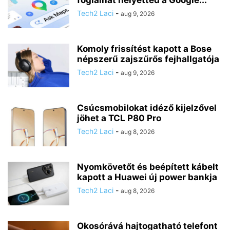
foglalhat helyetted a Google...
Tech2 Laci
-
aug 9, 2026
Komoly frissítést kapott a Bose
népszerű zajszűrős fejhallgatója
Tech2 Laci
-
aug 9, 2026
Csúcsmobilokat idéző kijelzővel
jöhet a TCL P80 Pro
Tech2 Laci
-
aug 8, 2026
Nyomkövetőt és beépített kábelt
kapott a Huawei új power bankja
Tech2 Laci
-
aug 8, 2026
Okosórává hajtogatható telefont