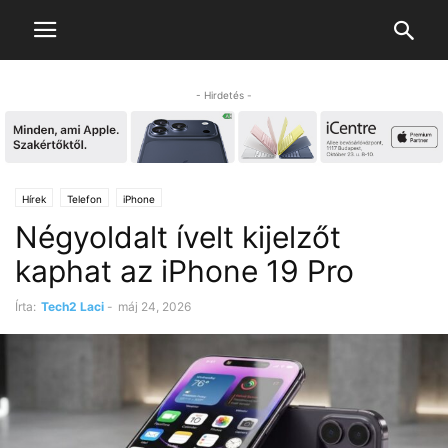
- Hirdetés -
Hírek
Telefon
iPhone
Négyoldalt ívelt kijelzőt
kaphat az iPhone 19 Pro
Írta:
Tech2 Laci
-
máj 24, 2026