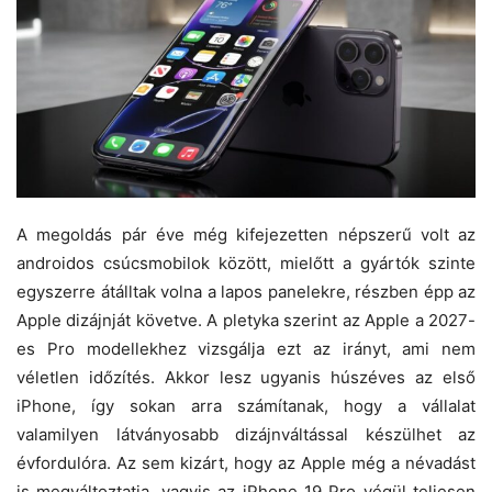
A megoldás pár éve még kifejezetten népszerű volt az
androidos csúcsmobilok között, mielőtt a gyártók szinte
egyszerre átálltak volna a lapos panelekre, részben épp az
Apple dizájnját követve. A pletyka szerint az Apple a 2027-
es Pro modellekhez vizsgálja ezt az irányt, ami nem
véletlen időzítés. Akkor lesz ugyanis húszéves az első
iPhone, így sokan arra számítanak, hogy a vállalat
valamilyen látványosabb dizájnváltással készülhet az
évfordulóra. Az sem kizárt, hogy az Apple még a névadást
is megváltoztatja, vagyis az iPhone 19 Pro végül teljesen