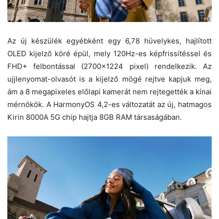
Az új készülék egyébként egy 6,78 hüvelykes, hajlított
OLED kijelző köré épül, mely 120Hz-es képfrissítéssel és
FHD+ felbontással (2700×1224 pixel) rendelkezik. Az
ujjlenyomat-olvasót is a kijelző mögé rejtve kapjuk meg,
ám a 8 megapixeles előlapi kamerát nem rejtegették a kínai
mérnökök. A HarmonyOS 4,2-es változatát az új, hatmagos
Kirin 8000A 5G chip hajtja 8GB RAM társaságában.