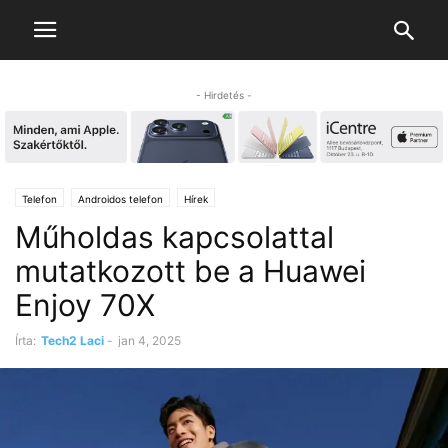
- Hirdetés -
Telefon
Androidos telefon
Hírek
Műholdas kapcsolattal
mutatkozott be a Huawei
Enjoy 70X
Írta:
Tech2 Laci
-
jan 4, 2025