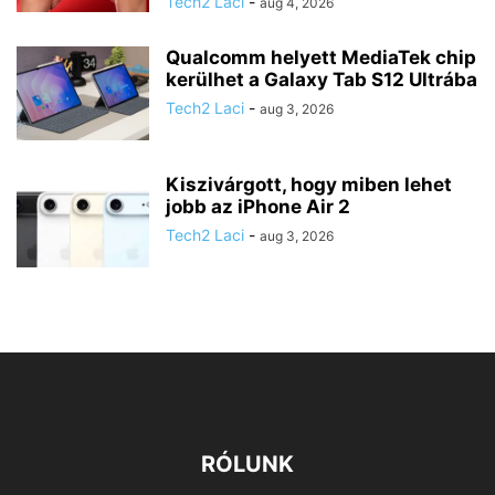
Tech2 Laci
-
aug 4, 2026
Qualcomm helyett MediaTek chip
kerülhet a Galaxy Tab S12 Ultrába
Tech2 Laci
-
aug 3, 2026
Kiszivárgott, hogy miben lehet
jobb az iPhone Air 2
Tech2 Laci
-
aug 3, 2026
RÓLUNK