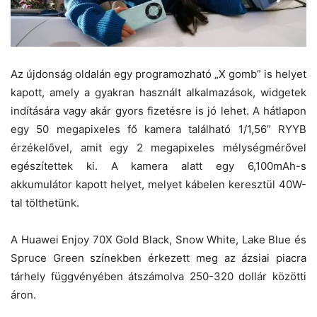
Az újdonság oldalán egy programozható „X gomb” is helyet
kapott, amely a gyakran használt alkalmazások, widgetek
indítására vagy akár gyors fizetésre is jó lehet. A hátlapon
egy 50 megapixeles fő kamera található 1/1,56” RYYB
érzékelővel, amit egy 2 megapixeles mélységmérővel
egészítettek ki. A kamera alatt egy 6,100mAh-s
akkumulátor kapott helyet, melyet kábelen keresztül 40W-
tal tölthetünk.
A Huawei Enjoy 70X Gold Black, Snow White, Lake Blue és
Spruce Green színekben érkezett meg az ázsiai piacra
tárhely függvényében átszámolva 250-320 dollár közötti
áron.