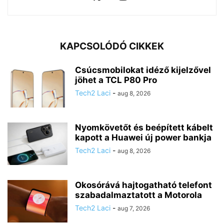
KAPCSOLÓDÓ CIKKEK
Csúcsmobilokat idéző kijelzővel
jöhet a TCL P80 Pro
Tech2 Laci
-
aug 8, 2026
Nyomkövetőt és beépített kábelt
kapott a Huawei új power bankja
Tech2 Laci
-
aug 8, 2026
Okosórává hajtogatható telefont
szabadalmaztatott a Motorola
Tech2 Laci
-
aug 7, 2026