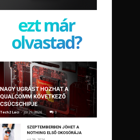
ezt már
olvastad?
NAGY UGRÁST HOZHAT A
QUALCOMM KÖVETKEZŐ
CSÚCSCHIPJE
Tech2 Laci
-
júl 29, 2026
0
SZEPTEMBERBEN JÖHET A
NOTHING ELSŐ OKOSÓRÁJA
júl 29, 2026