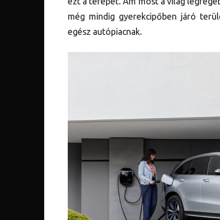
ezt a terepet. Ám most a világ legrégeb
még mindig gyerekcipőben járó terül
egész autópiacnak.