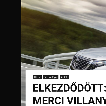
Hírek
Technológia
Autók
ELKEZDŐDÖTT:
MERCI VILLAN