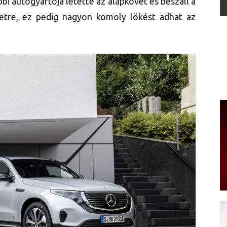
bi autógyártója letette az alapkövet és beszáll a
etre, ez pedig nagyon komoly lökést adhat az