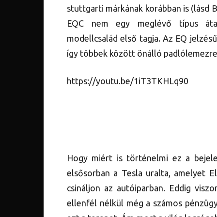
stuttgarti márkának korábban is (lásd
EQC nem egy meglévő típus átala
modellcsalád első tagja. Az EQ jelzés
így többek között önálló padlólemezre
https://youtu.be/1iT3TKHLq90
Hogy miért is történelmi ez a bejel
elsősorban a Tesla uralta, amelyet E
csináljon az autóiparban. Eddig visz
ellenfél nélkül még a számos pénzügyi