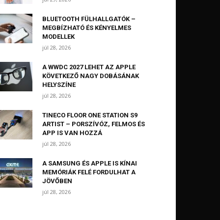
BLUETOOTH FÜLHALLGATÓK –
MEGBÍZHATÓ ÉS KÉNYELMES
MODELLEK
júl 28, 2026
A WWDC 2027 LEHET AZ APPLE
KÖVETKEZŐ NAGY DOBÁSÁNAK
HELYSZÍNE
júl 28, 2026
TINECO FLOOR ONE STATION S9
ARTIST – PORSZÍVÓZ, FELMOS ÉS
APP IS VAN HOZZÁ
júl 28, 2026
A SAMSUNG ÉS APPLE IS KÍNAI
MEMÓRIÁK FELÉ FORDULHAT A
JÖVŐBEN
júl 28, 2026