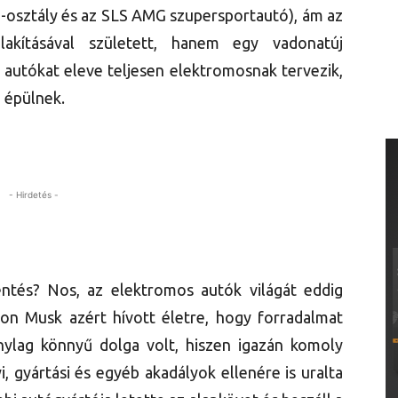
 B-osztály és az SLS AMG szupersportautó), ám az
kításával született, hanem egy vadonatúj
ű autókat eleve teljesen elektromosnak tervezik,
 épülnek.
- Hirdetés -
entés? Nos, az elektromos autók világát eddig
lon Musk azért hívott életre, hogy forradalmat
onylag könnyű dolga volt, hiszen igazán komoly
, gyártási és egyéb akadályok ellenére is uralta