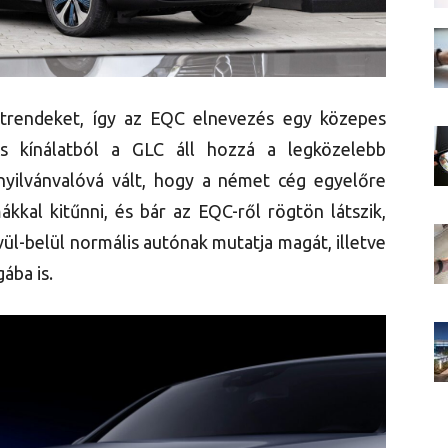
trendeket, így az EQC elnevezés egy közepes
s kínálatból a GLC áll hozzá a legközelebb
yilvánvalóvá vált, hogy a német cég egyelőre
ákkal kitűnni, és bár az EQC-ről rögtön látszik,
vül-belül normális autónak mutatja magát, illetve
gába is.