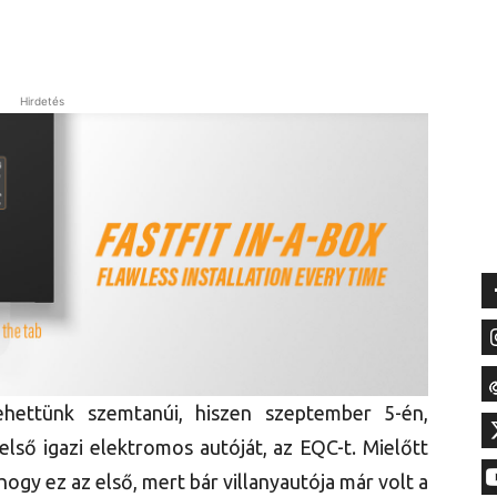
Hirdetés
ehettünk szemtanúi, hiszen szeptember 5-én,
ső igazi elektromos autóját, az EQC-t. Mielőtt
hogy ez az első, mert bár villanyautója már volt a