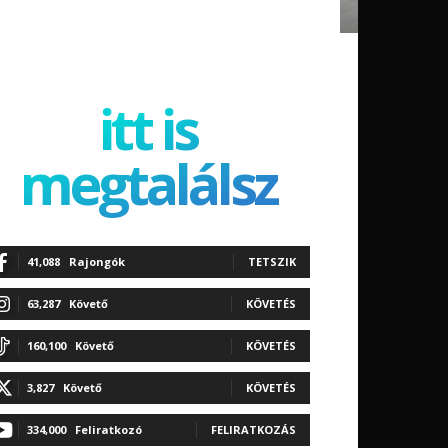
itt is
megtalálsz
41,088
Rajongók
TETSZIK
63,287
Követő
KÖVETÉS
160,100
Követő
KÖVETÉS
3,827
Követő
KÖVETÉS
334,000
Feliratkozó
FELIRATKOZÁS