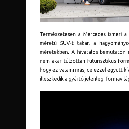
Természetesen a Mercedes ismeri a 
méretű SUV-t takar, a hagyományo
méretekben. A hivatalos bemutatón n
nem akar túlzottan futurisztikus form
hogy ez valami más, de ezzel együtt kí
illeszkedik a gyártó jelenlegi formavilá