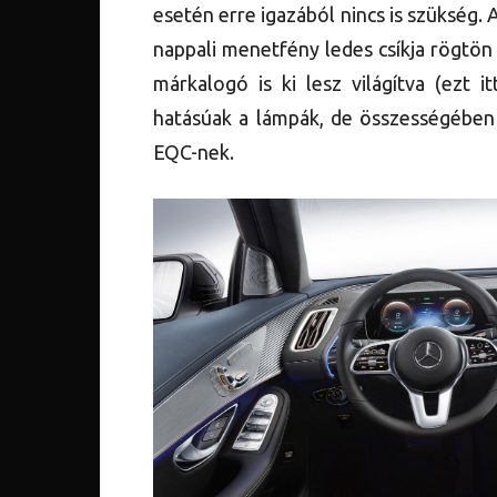
esetén erre igazából nincs is szükség.
nappali menetfény ledes csíkja rögtön
márkalogó is ki lesz világítva (ezt i
hatásúak a lámpák, de összességében
EQC-nek.