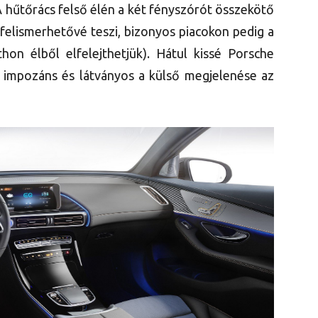
 A hűtőrács felső élén a két fényszórót összekötő
 felismerhetővé teszi, bizonyos piacokon pedig a
tthon élből elfelejthetjük). Hátul kissé Porsche
 impozáns és látványos a külső megjelenése az