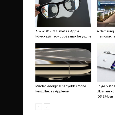
A WWDC 2027 lehet az Apple
A Samsung é
következő nagy dobásának helyszíne
memóriák fe
Minden eddiginél nagyobb iPhone
Egyre bizto
készülhet az Apple-nél
Ultra, árulk
iOS 27-ben