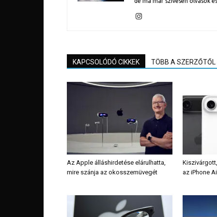
de ma már szívesen olvasok és
KAPCSOLÓDÓ CIKKEK
TÖBB A SZERZŐTŐL
Az Apple álláshirdetése elárulhatta,
Kiszivárgott
mire szánja az okosszemüvegét
az iPhone Ai