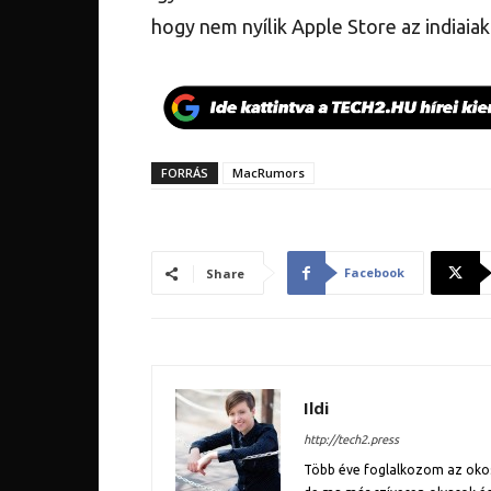
hogy nem nyílik Apple Store az indiaiak
FORRÁS
MacRumors
Facebook
Share
Ildi
http://tech2.press
Több éve foglalkozom az okose