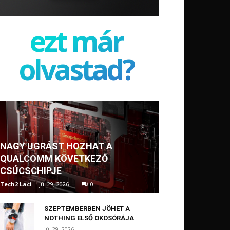
ezt már
olvastad?
NAGY UGRÁST HOZHAT A
QUALCOMM KÖVETKEZŐ
CSÚCSCHIPJE
Tech2 Laci
-
júl 29, 2026
0
SZEPTEMBERBEN JÖHET A
NOTHING ELSŐ OKOSÓRÁJA
júl 29, 2026