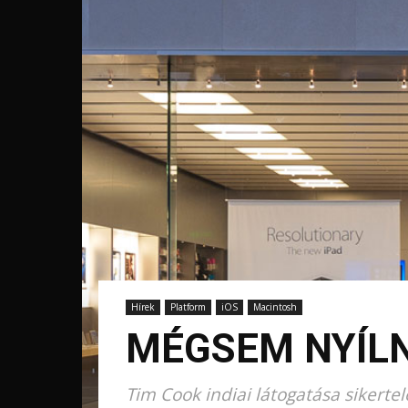
Hírek
Platform
iOS
Macintosh
MÉGSEM NYÍLN
Tim Cook indiai látogatása sikerte