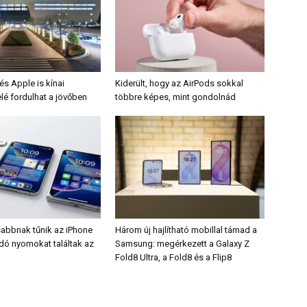
s Apple is kínai
Kiderült, hogy az AirPods sokkal
lé fordulhat a jövőben
többre képes, mint gondolnád
sabbnak tűnik az iPhone
Három új hajlítható mobillal támad a
odó nyomokat találtak az
Samsung: megérkezett a Galaxy Z
Fold8 Ultra, a Fold8 és a Flip8