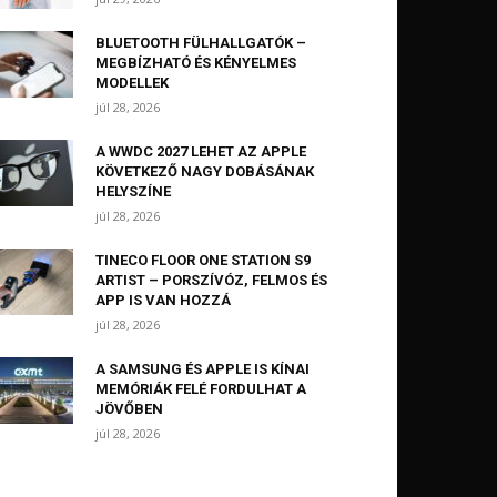
BLUETOOTH FÜLHALLGATÓK –
MEGBÍZHATÓ ÉS KÉNYELMES
MODELLEK
júl 28, 2026
A WWDC 2027 LEHET AZ APPLE
KÖVETKEZŐ NAGY DOBÁSÁNAK
HELYSZÍNE
júl 28, 2026
TINECO FLOOR ONE STATION S9
ARTIST – PORSZÍVÓZ, FELMOS ÉS
APP IS VAN HOZZÁ
júl 28, 2026
A SAMSUNG ÉS APPLE IS KÍNAI
MEMÓRIÁK FELÉ FORDULHAT A
JÖVŐBEN
júl 28, 2026