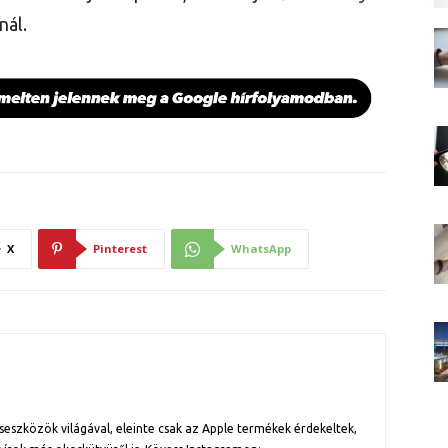
nál.
X
Pinterest
WhatsApp
szközök világával, eleinte csak az Apple termékek érdekeltek,