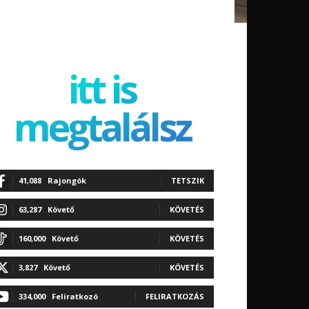
itt is
megtalálsz
41,088
Rajongók
TETSZIK
63,287
Követő
KÖVETÉS
160,000
Követő
KÖVETÉS
3,827
Követő
KÖVETÉS
334,000
Feliratkozó
FELIRATKOZÁS