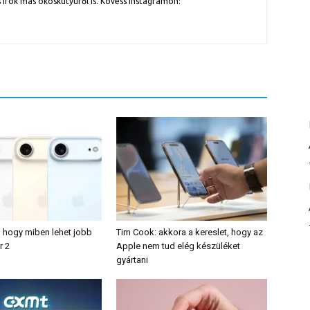
 írok más okoskütyüről is. Kövess Instagramon:
, hogy miben lehet jobb
Tim Cook: akkora a kereslet, hogy az
r 2
Apple nem tud elég készüléket
gyártani