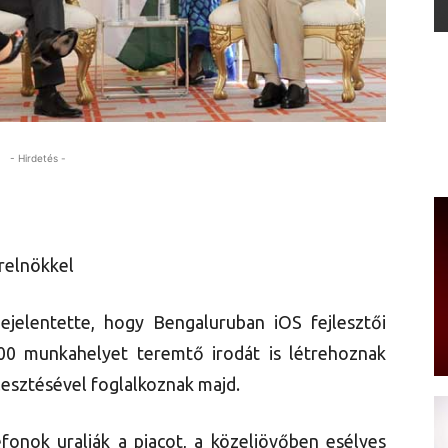
- Hirdetés -
erelnökkel
jelentette, hogy Bengaluruban iOS fejlesztői
00 munkahelyet teremtő irodát is létrehoznak
lesztésével foglalkoznak majd.
efonok uralják a piacot, a közeljövőben esélyes