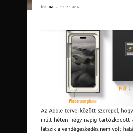
Írta:
Ildi
-
máj 27, 2016
Az Apple tervei között szerepel, hog
múlt héten négy napig tartózkodott 
látszik a vendégeskedés nem volt hat