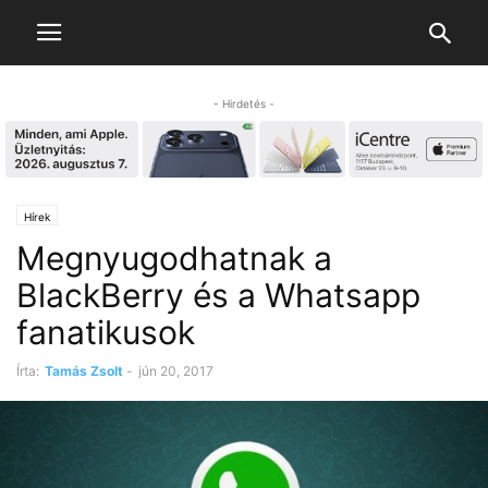
- Hirdetés -
Hírek
Megnyugodhatnak a
BlackBerry és a Whatsapp
fanatikusok
Írta:
Tamás Zsolt
-
jún 20, 2017