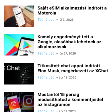
Saját eSIM alkalmazást indított a
Motorola
Tech2 Laci
-
júl 3, 2026
Komoly engedményt tett a
Google, olcsóbbak lehetnek az
alkalmazások
Tech2 Laci
-
jún 27, 2026
Titkosított chat appot indított
Elon Musk, megérkezett az XChat
Tech2 Laci
-
ápr 13, 2026
Mostantól 15 percig
módosíthatod a kommentjeidet
az Instagramon
Tech2 Laci
-
ápr 11, 2026