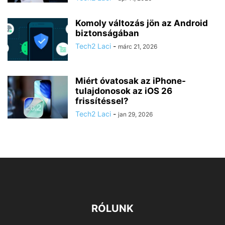
Komoly változás jön az Android
biztonságában
Tech2 Laci
-
márc 21, 2026
Miért óvatosak az iPhone-
tulajdonosok az iOS 26
frissítéssel?
Tech2 Laci
-
jan 29, 2026
RÓLUNK