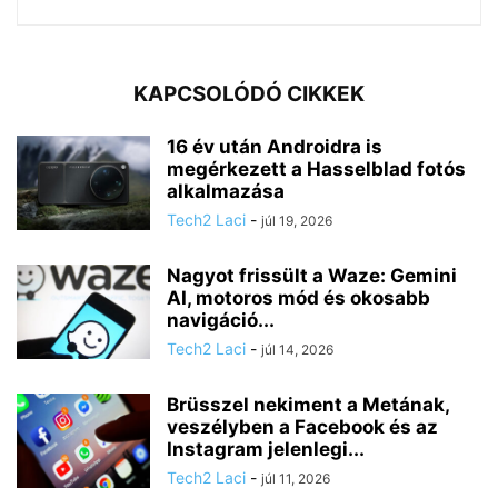
KAPCSOLÓDÓ CIKKEK
16 év után Androidra is
megérkezett a Hasselblad fotós
alkalmazása
Tech2 Laci
-
júl 19, 2026
Nagyot frissült a Waze: Gemini
AI, motoros mód és okosabb
navigáció...
Tech2 Laci
-
júl 14, 2026
Brüsszel nekiment a Metának,
veszélyben a Facebook és az
Instagram jelenlegi...
Tech2 Laci
-
júl 11, 2026