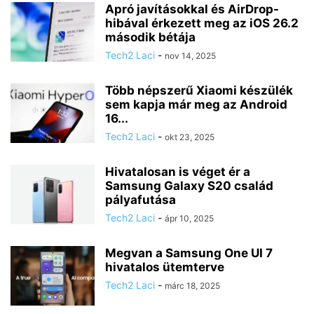
Apró javításokkal és AirDrop-
hibával érkezett meg az iOS 26.2
második bétája
Tech2 Laci
-
nov 14, 2025
Több népszerű Xiaomi készülék
sem kapja már meg az Android
16...
Tech2 Laci
-
okt 23, 2025
Hivatalosan is véget ér a
Samsung Galaxy S20 család
pályafutása
Tech2 Laci
-
ápr 10, 2025
Megvan a Samsung One UI 7
hivatalos ütemterve
Tech2 Laci
-
márc 18, 2025