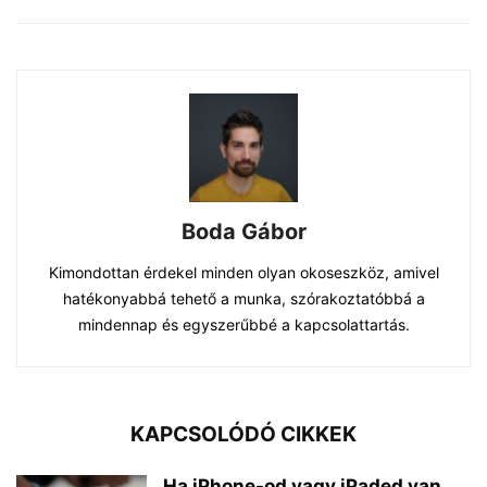
Boda Gábor
Kimondottan érdekel minden olyan okoseszköz, amivel
hatékonyabbá tehető a munka, szórakoztatóbbá a
mindennap és egyszerűbbé a kapcsolattartás.
KAPCSOLÓDÓ CIKKEK
Ha iPhone-od vagy iPaded van,