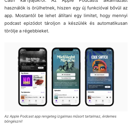
Cash kártyájukról. Az Apple Podcasts alkalmazást
használók is örülhetnek, hiszen egy új funkcióval bővül az
app. Mostantól be lehet állítani egy limitet, hogy mennyi
podcast epizódot tároljon a készülék és automatikusan
törölje a régebbieket.
Az Apple Podcast app rengeteg izgalmas műsort tartalmaz, érdemes
böngészni!