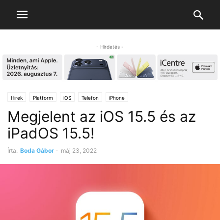
- Hirdetés -
Hírek
Platform
iOS
Telefon
iPhone
Megjelent az iOS 15.5 és az
iPadOS 15.5!
Írta:
Boda Gábor
-
máj 23, 2022