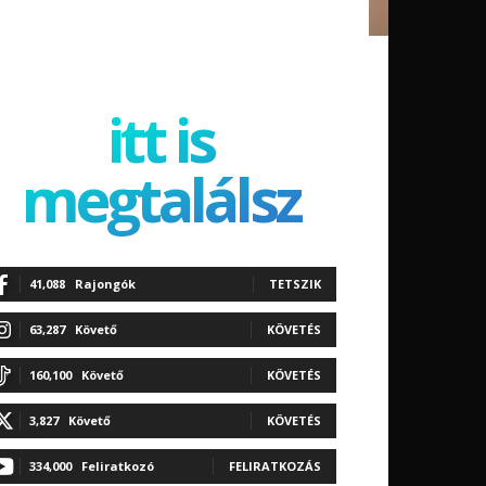
itt is
megtalálsz
41,088
Rajongók
TETSZIK
63,287
Követő
KÖVETÉS
160,100
Követő
KÖVETÉS
3,827
Követő
KÖVETÉS
334,000
Feliratkozó
FELIRATKOZÁS