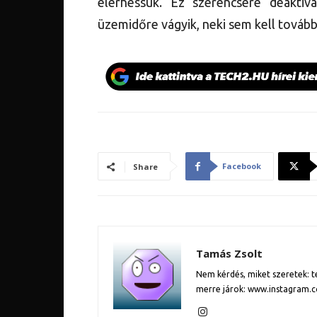
elérhessük. Ez szerencsére deaktiv
üzemidőre vágyik, neki sem kell továb
Facebook
Share
Tamás Zsolt
Nem kérdés, miket szeretek: te
merre járok: www.instagram.