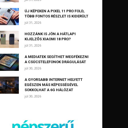
ÚJ KÉPEKEN A PIXEL 11 PRO FOLD,
TÖBB FONTOS RÉSZLET IS KIDERÜLT
júl 31, 2026
HOZZÁNK IS JÖN A HÁTLAPI
KIJELZŐS XIAOMI 18 PRO?
júl 31, 2026
A MEDIATEK SEGÍTHET MEGFÉKEZNI
A CSÚCSTELEFONOK DRÁGULÁSÁT
júl 30, 2026
A GYORSABB INTERNET HELYETT
EGÉSZEN MÁS KÉPESSÉGÉVEL
SOKKOLHAT A 6G HÁLÓZAT
júl 30, 2026
népszerű