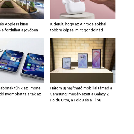
s Apple is kínai
Kiderült, hogy az AirPods sokkal
lé fordulhat a jövőben
többre képes, mint gondolnád
sabbnak tűnik az iPhone
Három új hajlítható mobillal támad a
odó nyomokat találtak az
Samsung: megérkezett a Galaxy Z
Fold8 Ultra, a Fold8 és a Flip8