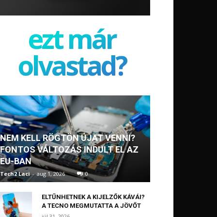
ezt már
olvastad?
NEM KELL RÖGTÖN ÚJAT VENNI?
FONTOS VÁLTOZÁS INDULT EL AZ
EU-BAN
Tech2 Laci
-
aug 1, 2026
0
ELTŰNHETNEK A KIJELZŐK KÁVÁI?
A TECNO MEGMUTATTA A JÖVŐT
júl 31, 2026