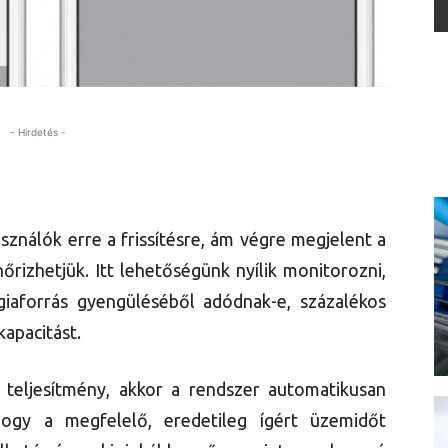
- Hirdetés -
sználók erre a frissítésre, ám végre megjelent a
őrizhetjük. Itt lehetőségünk nyílik monitorozni,
giaforrás gyengüléséből adódnak-e, százalékos
kapacitást.
teljesítmény, akkor a rendszer automatikusan
 hogy a megfelelő, eredetileg ígért üzemidőt