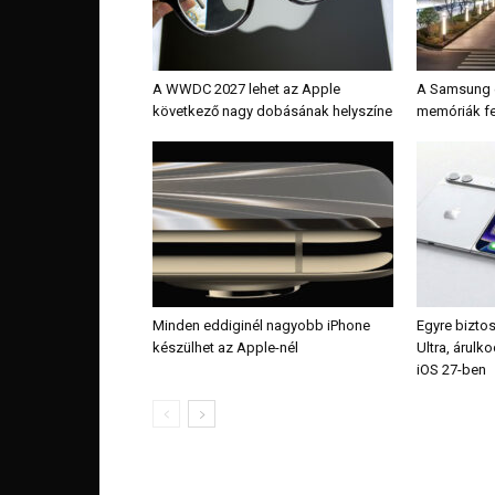
A WWDC 2027 lehet az Apple
A Samsung é
következő nagy dobásának helyszíne
memóriák fe
Minden eddiginél nagyobb iPhone
Egyre bizto
készülhet az Apple-nél
Ultra, árulk
iOS 27-ben