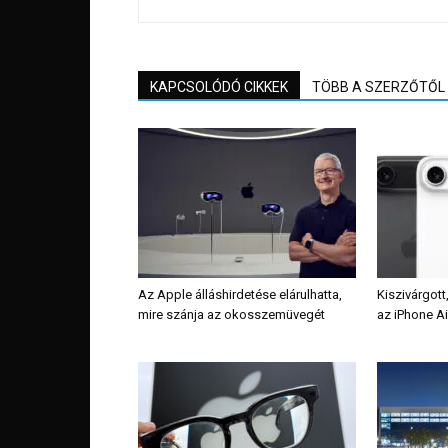
KAPCSOLÓDÓ CIKKEK
TÖBB A SZERZŐTŐL
Az Apple álláshirdetése elárulhatta,
Kiszivárgott
mire szánja az okosszemüvegét
az iPhone Ai