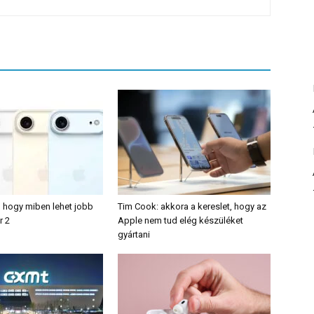
, hogy miben lehet jobb
Tim Cook: akkora a kereslet, hogy az
r 2
Apple nem tud elég készüléket
gyártani