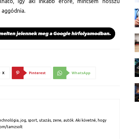
álható, így aki inkább erőre, mintsem hosszú
b aggódnia.
X
Pinterest
WhatsApp
chnológia, jog, sport, utazás, zene, autók. Aki követné, hogy
com/tamzsolt