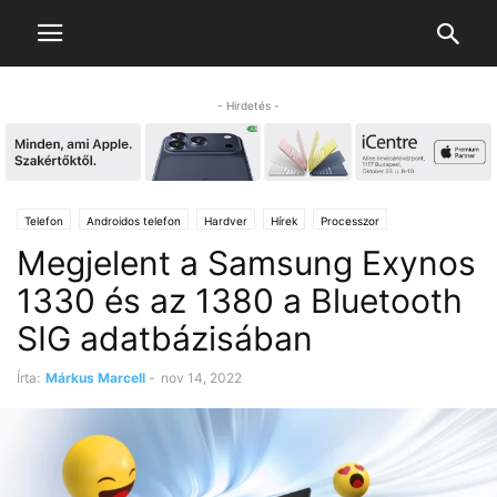
- Hirdetés -
Telefon
Androidos telefon
Hardver
Hírek
Processzor
Megjelent a Samsung Exynos
1330 és az 1380 a Bluetooth
SIG adatbázisában
Írta:
Márkus Marcell
-
nov 14, 2022