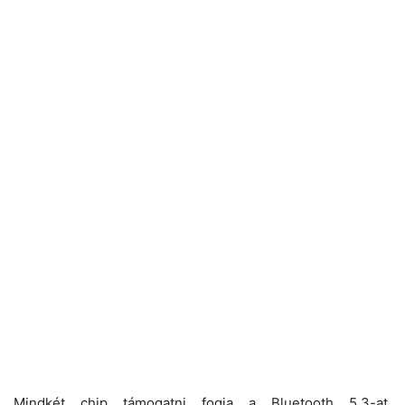
Mindkét chip támogatni fogja a Bluetooth 5.3-at,