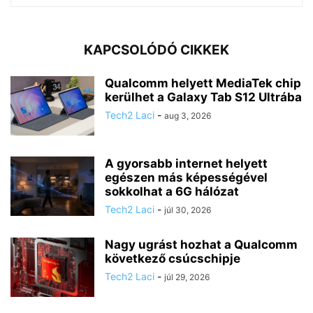
KAPCSOLÓDÓ CIKKEK
Qualcomm helyett MediaTek chip
kerülhet a Galaxy Tab S12 Ultrába
Tech2 Laci
-
aug 3, 2026
A gyorsabb internet helyett
egészen más képességével
sokkolhat a 6G hálózat
Tech2 Laci
-
júl 30, 2026
Nagy ugrást hozhat a Qualcomm
következő csúcschipje
Tech2 Laci
-
júl 29, 2026