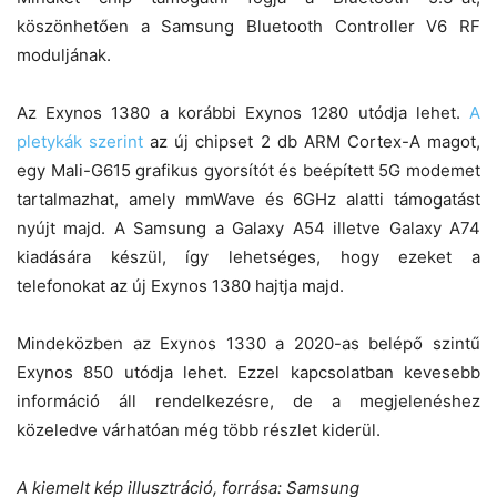
köszönhetően a Samsung Bluetooth Controller V6 RF
moduljának.
Az Exynos 1380 a korábbi Exynos 1280 utódja lehet.
A
pletykák szerint
az új chipset 2 db ARM Cortex-A magot,
egy Mali-G615 grafikus gyorsítót és beépített 5G modemet
tartalmazhat, amely mmWave és 6GHz alatti támogatást
nyújt majd. A Samsung a Galaxy A54 illetve Galaxy A74
kiadására készül, így lehetséges, hogy ezeket a
telefonokat az új Exynos 1380 hajtja majd.
Mindeközben az Exynos 1330 a 2020-as belépő szintű
Exynos 850 utódja lehet. Ezzel kapcsolatban kevesebb
információ áll rendelkezésre, de a megjelenéshez
közeledve várhatóan még több részlet kiderül.
A kiemelt kép illusztráció, forrása: Samsung