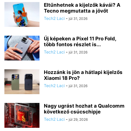
Eltűnhetnek a kijelzők kávái? A
Tecno megmutatta a jövőt
Tech2 Laci
-
júl 31, 2026
Új képeken a Pixel 11 Pro Fold,
több fontos részlet is...
Tech2 Laci
-
júl 31, 2026
Hozzánk is jön a hátlapi kijelzős
Xiaomi 18 Pro?
Tech2 Laci
-
júl 31, 2026
Nagy ugrást hozhat a Qualcomm
következő csúcschipje
Tech2 Laci
-
júl 29, 2026