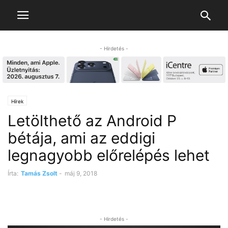
- Hirdetés -
Hírek
Letölthető az Android P
bétája, ami az eddigi
legnagyobb előrelépés lehet
Írta:
Tamás Zsolt
-
máj 9, 2018
- Hirdetés -