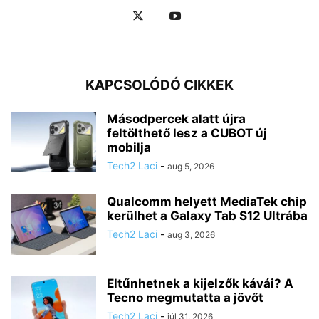
KAPCSOLÓDÓ CIKKEK
Másodpercek alatt újra
feltölthető lesz a CUBOT új
mobilja
Tech2 Laci
-
aug 5, 2026
Qualcomm helyett MediaTek chip
kerülhet a Galaxy Tab S12 Ultrába
Tech2 Laci
-
aug 3, 2026
Eltűnhetnek a kijelzők kávái? A
Tecno megmutatta a jövőt
Tech2 Laci
-
júl 31, 2026