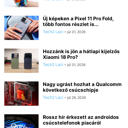
Új képeken a Pixel 11 Pro Fold,
több fontos részlet is...
Tech2 Laci
-
júl 31, 2026
Hozzánk is jön a hátlapi kijelzős
Xiaomi 18 Pro?
Tech2 Laci
-
júl 31, 2026
Nagy ugrást hozhat a Qualcomm
következő csúcschipje
Tech2 Laci
-
júl 29, 2026
Rossz hír érkezett az androidos
csúcstelefonok piacáról