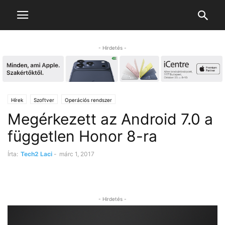
- Hirdetés -
Hírek
Szoftver
Operációs rendszer
Megérkezett az Android 7.0 a
független Honor 8-ra
Írta:
Tech2 Laci
-
márc 1, 2017
- Hirdetés -