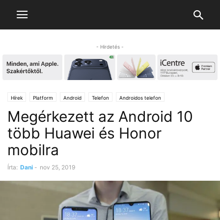
- Hirdetés -
Hírek
Platform
Android
Telefon
Androidos telefon
Megérkezett az Android 10
több Huawei és Honor
mobilra
Írta:
Dani
-
nov 25, 2019