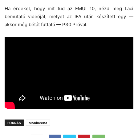
Ha érdekel, hogy mit tud az EMUI 10, nézd meg Laci
bemutató videóját, melyet az IFA után készített egy —
akkor még bétát futtató — P30 Próval:
FORRÁS
Mobilarena