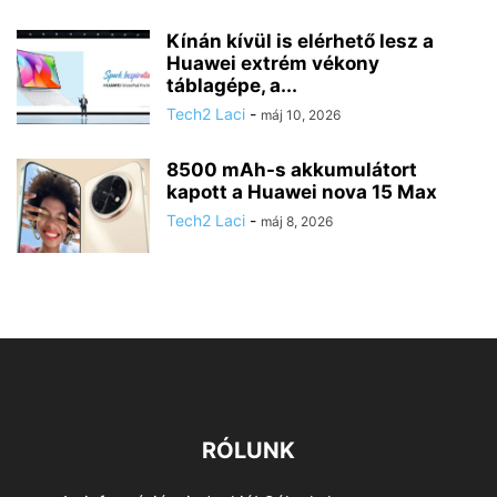
Kínán kívül is elérhető lesz a
Huawei extrém vékony
táblagépe, a...
Tech2 Laci
-
máj 10, 2026
8500 mAh-s akkumulátort
kapott a Huawei nova 15 Max
Tech2 Laci
-
máj 8, 2026
RÓLUNK