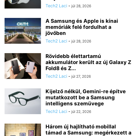
Tech2 Laci
-
júl 28, 2026
A Samsung és Apple is kínai
memóriák felé fordulhat a
jövőben
Tech2 Laci
-
júl 28, 2026
Rövidebb élettartamú
akkumulátor került az új Galaxy Z
Fold8 és Z...
Tech2 Laci
-
júl 27, 2026
Kijelző nélkül, Gemini-re építve
mutatkozott be a Samsung
intelligens szemüvege
Tech2 Laci
-
júl 22, 2026
Három új hajlítható mobillal
támad a Samsung: megérkezett a