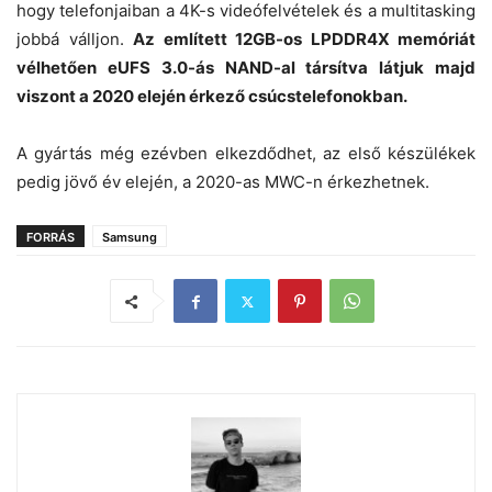
hogy telefonjaiban a 4K-s videófelvételek és a multitasking
jobbá válljon.
Az említett 12GB-os LPDDR4X memóriát
vélhetően eUFS 3.0-ás NAND-al társítva látjuk majd
viszont a 2020 elején érkező csúcstelefonokban.
A gyártás még ezévben elkezdődhet, az első készülékek
pedig jövő év elején, a 2020-as MWC-n érkezhetnek.
FORRÁS
Samsung