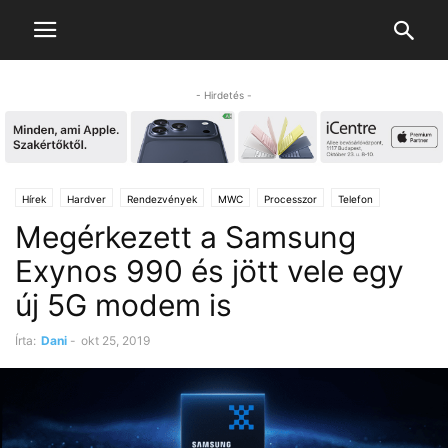
- Hirdetés -
Hírek
Hardver
Rendezvények
MWC
Processzor
Telefon
Megérkezett a Samsung
Exynos 990 és jött vele egy
új 5G modem is
Írta:
Dani
-
okt 25, 2019