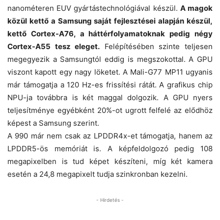
nanométeren EUV gyártástechnológiával készül.
A magok
közül kettő a Samsung saját fejlesztései alapján készül,
kettő Cortex-A76, a háttérfolyamatoknak pedig négy
Cortex-A55 tesz eleget.
Felépítésében szinte teljesen
megegyezik a Samsungtól eddig is megszokottal. A GPU
viszont kapott egy nagy löketet. A Mali-G77 MP11 ugyanis
már támogatja a 120 Hz-es frissítési rátát. A grafikus chip
NPU-ja továbbra is két maggal dolgozik. A GPU nyers
teljesítménye egyébként 20%-ot ugrott felfelé az elődhöz
képest a Samsung szerint.
A 990 már nem csak az LPDDR4x-et támogatja, hanem az
LPDDR5-ös memóriát is. A képfeldolgozó pedig 108
megapixelben is tud képet készíteni, míg két kamera
esetén a 24,8 megapixelt tudja szinkronban kezelni.
- Hirdetés -