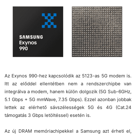
Az Exynos 990-hez kapcsolódik az 5123-as 5G modem is.
Itt az előddel ellentétben nem a rendszerchipbe van
integrálva a modem, hanem külön dolgozik (5G Sub-6GHz,
5.1 Gbps + 5G mmWave, 7.35 Gbps). Ezzel azonban jobbak
lettek az elérhető sávszélességek 5G és 4G (Cat.24
támogatás 3 Gbps letöltéssel) esetén is.
Az új DRAM memóriachipekkel a Samsung azt érheti el,