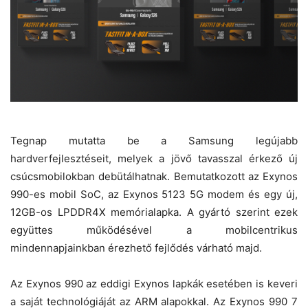
Tegnap mutatta be a Samsung legújabb
hardverfejlesztéseit, melyek a jövő tavasszal érkező új
csúcsmobilokban debütálhatnak. Bemutatkozott az Exynos
990-es mobil SoC, az Exynos 5123 5G modem és egy új,
12GB-os LPDDR4X memórialapka. A gyártó szerint ezek
együttes működésével a mobilcentrikus
mindennapjainkban érezhető fejlődés várható majd.
Az Exynos 990 az eddigi Exynos lapkák esetében is keveri
a saját technológiáját az ARM alapokkal. Az Exynos 990 7