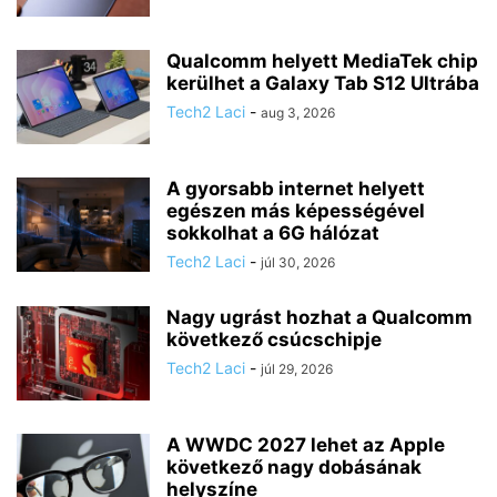
Qualcomm helyett MediaTek chip
kerülhet a Galaxy Tab S12 Ultrába
Tech2 Laci
-
aug 3, 2026
A gyorsabb internet helyett
egészen más képességével
sokkolhat a 6G hálózat
Tech2 Laci
-
júl 30, 2026
Nagy ugrást hozhat a Qualcomm
következő csúcschipje
Tech2 Laci
-
júl 29, 2026
A WWDC 2027 lehet az Apple
következő nagy dobásának
helyszíne