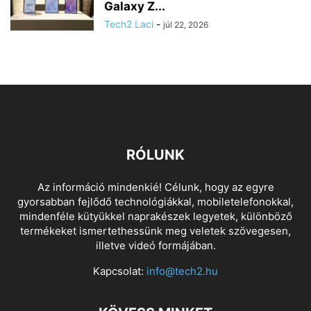
Galaxy Z...
Tech2 Laci
-
júl 22, 2026
RÓLUNK
Az információ mindenkié! Célunk, hogy az egyre
gyorsabban fejlődő technológiákkal, mobiletelefonokkal,
mindenféle kütyükkel naprakészek legyetek, különböző
termékeket ismertethessünk meg veletek szövegesen,
illetve videó formájában.
Kapcsolat:
info@tech2.hu