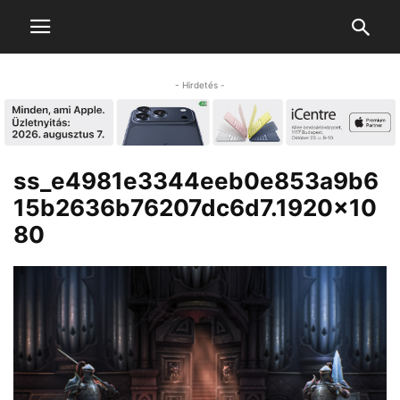
- Hirdetés -
ss_e4981e3344eeb0e853a9b6
15b2636b76207dc6d7.1920×10
80