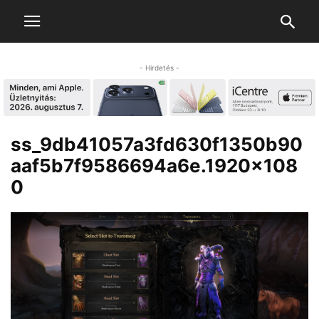
- Hirdetés -
ss_9db41057a3fd630f1350b90
aaf5b7f9586694a6e.1920×108
0