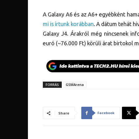
A Galaxy A6 és az A6+ egyébként hama
mi is írtunk korábban
. A dátum tehát hi
Galaxy J4. Árakról még nincsenek inf
euró (~76.000 Ft) körüli árat birtokol m
FORRÁS
GSMArena
Facebook
Share