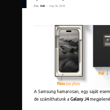
Írta:
Ildi
-
máj 18, 2018
A Samsung hamarosan, egy saját esem
de számíthatunk a
Galaxy J4
megjelenés