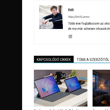
Ildi
http://tech2.press
Több éve foglalkozom az okose
de ma már szívesen olvasok és
KAPCSOLÓDÓ CIKKEK
TÖBB A SZERZŐTŐL