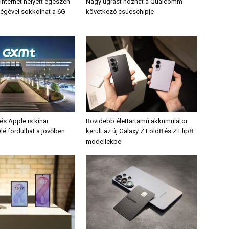
internet helyett egészen
Nagy ugrást hozhat a Qualcomm
gével sokkolhat a 6G
következő csúcschipje
s Apple is kínai
Rövidebb élettartamú akkumulátor
lé fordulhat a jövőben
került az új Galaxy Z Fold8 és Z Flip8
modellekbe