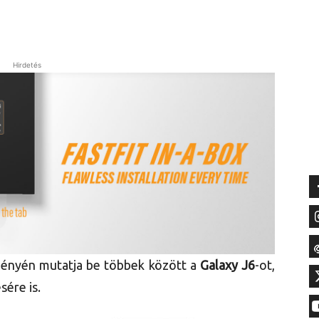
Hirdetés
ényén mutatja be többek között a
Galaxy J6
-ot,
ére is.