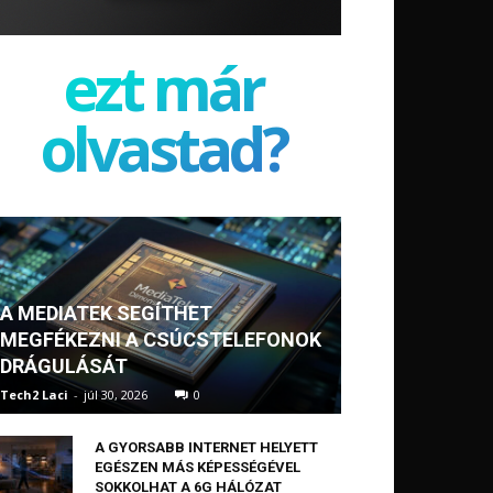
ezt már
olvastad?
A MEDIATEK SEGÍTHET
MEGFÉKEZNI A CSÚCSTELEFONOK
DRÁGULÁSÁT
Tech2 Laci
-
júl 30, 2026
0
A GYORSABB INTERNET HELYETT
EGÉSZEN MÁS KÉPESSÉGÉVEL
SOKKOLHAT A 6G HÁLÓZAT