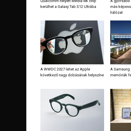
Qualcomm helyett MediaTek chip
A gyorsabb 
kerülhet a Galaxy Tab S12 Ultrába
más képessé
hálózat
A WWDC 2027 lehet az Apple
A Samsung é
következő nagy dobásának helyszíne
memóriák fe