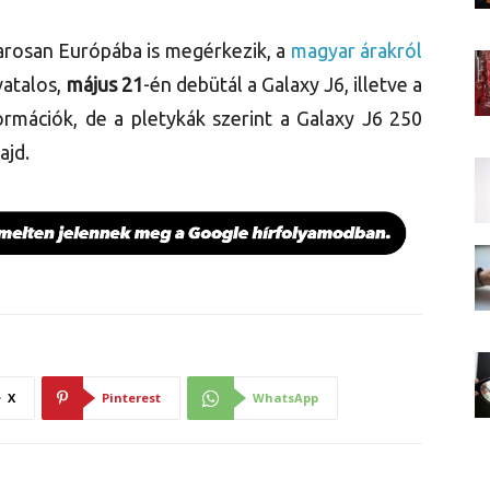
rosan Európába is megérkezik, a
magyar árakról
vatalos,
május 21
-én debütál a Galaxy J6, illetve a
ormációk, de a pletykák szerint a Galaxy J6 250
ajd.
X
Pinterest
WhatsApp