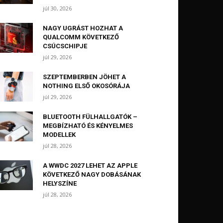
júl 30, 2026
NAGY UGRÁST HOZHAT A
QUALCOMM KÖVETKEZŐ
CSÚCSCHIPJE
júl 29, 2026
SZEPTEMBERBEN JÖHET A
NOTHING ELSŐ OKOSÓRÁJA
júl 29, 2026
BLUETOOTH FÜLHALLGATÓK –
MEGBÍZHATÓ ÉS KÉNYELMES
MODELLEK
júl 28, 2026
A WWDC 2027 LEHET AZ APPLE
KÖVETKEZŐ NAGY DOBÁSÁNAK
HELYSZÍNE
júl 28, 2026