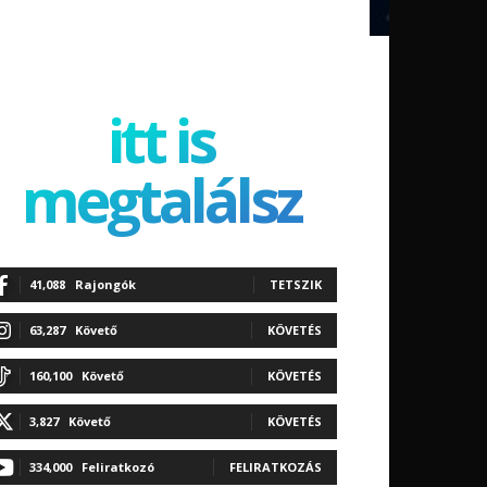
itt is
megtalálsz
41,088
Rajongók
TETSZIK
63,287
Követő
KÖVETÉS
160,100
Követő
KÖVETÉS
3,827
Követő
KÖVETÉS
334,000
Feliratkozó
FELIRATKOZÁS