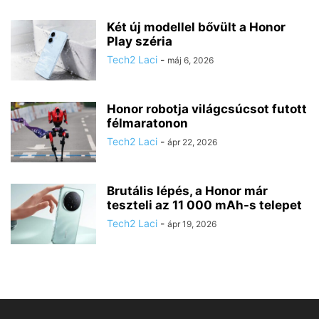
Két új modellel bővült a Honor
Play széria
Tech2 Laci
-
máj 6, 2026
Honor robotja világcsúcsot futott
félmaratonon
Tech2 Laci
-
ápr 22, 2026
Brutális lépés, a Honor már
teszteli az 11 000 mAh-s telepet
Tech2 Laci
-
ápr 19, 2026