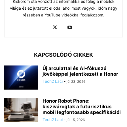
Kiskorom óta vonzott az informatika és főleg a mobilok
világa és ez juttatott el oda, ahol most vagyok, időm nagy
részében a YouTube videókkal foglalkozom.
KAPCSOLÓDÓ CIKKEK
Új arculattal és AI-fókuszú
jövőképpel jelentkezett a Honor
Tech2 Laci
-
júl 23, 2026
Honor Robot Phone:
kiszivárogtak a futurisztikus
mobil legfontosabb specifikációi
Tech2 Laci
-
júl 15, 2026