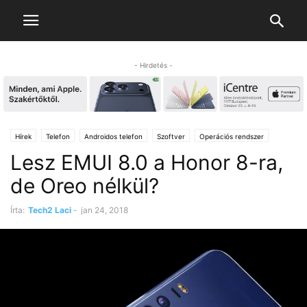
- Hirdetés -
Hírek
Telefon
Androidos telefon
Szoftver
Operációs rendszer
Lesz EMUI 8.0 a Honor 8-ra,
de Oreo nélkül?
Írta:
Tech2 Laci
-
jan 24, 2018