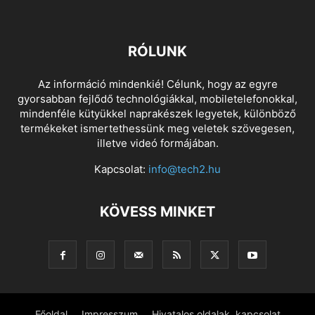
RÓLUNK
Az információ mindenkié! Célunk, hogy az egyre
gyorsabban fejlődő technológiákkal, mobiletelefonokkal,
mindenféle kütyükkel naprakészek legyetek, különböző
termékeket ismertethessünk meg veletek szövegesen,
illetve videó formájában.
Kapcsolat:
info@tech2.hu
KÖVESS MINKET
Főoldal
Impresszum
Hivatalos oldalak, kapcsolat