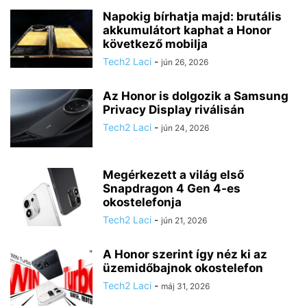
Napokig bírhatja majd: brutális
akkumulátort kaphat a Honor
következő mobilja
Tech2 Laci
-
jún 26, 2026
Az Honor is dolgozik a Samsung
Privacy Display riválisán
Tech2 Laci
-
jún 24, 2026
Megérkezett a világ első
Snapdragon 4 Gen 4-es
okostelefonja
Tech2 Laci
-
jún 21, 2026
A Honor szerint így néz ki az
üzemidőbajnok okostelefon
Tech2 Laci
-
máj 31, 2026