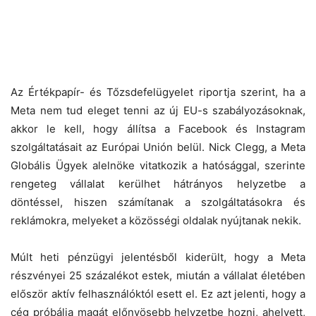
Az Értékpapír- és Tőzsdefelügyelet riportja szerint, ha a
Meta nem tud eleget tenni az új EU-s szabályozásoknak,
akkor le kell, hogy állítsa a Facebook és Instagram
szolgáltatásait az Európai Unión belül. Nick Clegg, a Meta
Globális Ügyek alelnöke vitatkozik a hatósággal, szerinte
rengeteg vállalat kerülhet hátrányos helyzetbe a
döntéssel, hiszen számítanak a szolgáltatásokra és
reklámokra, melyeket a közösségi oldalak nyújtanak nekik.
Múlt heti pénzügyi jelentésből kiderült, hogy a Meta
részvényei 25 százalékot estek, miután a vállalat életében
először aktív felhasználóktól esett el. Ez azt jelenti, hogy a
cég próbálja magát előnyösebb helyzetbe hozni, ahelyett,