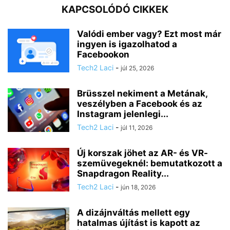
KAPCSOLÓDÓ CIKKEK
Valódi ember vagy? Ezt most már
ingyen is igazolhatod a
Facebookon
Tech2 Laci
-
júl 25, 2026
Brüsszel nekiment a Metának,
veszélyben a Facebook és az
Instagram jelenlegi...
Tech2 Laci
-
júl 11, 2026
Új korszak jöhet az AR- és VR-
szemüvegeknél: bemutatkozott a
Snapdragon Reality...
Tech2 Laci
-
jún 18, 2026
A dizájnváltás mellett egy
hatalmas újítást is kapott az