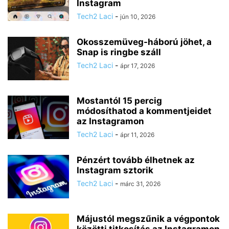
Instagram
Tech2 Laci
-
jún 10, 2026
Okosszemüveg-háború jöhet, a
Snap is ringbe száll
Tech2 Laci
-
ápr 17, 2026
Mostantól 15 percig
módosíthatod a kommentjeidet
az Instagramon
Tech2 Laci
-
ápr 11, 2026
Pénzért tovább élhetnek az
Instagram sztorik
Tech2 Laci
-
márc 31, 2026
Májustól megszűnik a végpontok