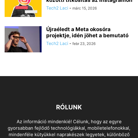
közötti titkosítás az Instagramon
Tech2 Laci
-
márc 15, 2026
Újraéledt a Meta okosóra
projektje, idén jöhet a bemutató
Tech2 Laci
-
febr 23, 2026
RÓLUNK
Az információ mindenkié! Célunk, hogy az egyre
gyorsabban fejlődő technológiákkal, mobiletelefonokkal,
mindenféle kütyükkel naprakészek legyetek, különböző