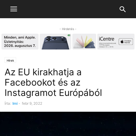
- Hirdetés -
Hírek
Az EU kirakhatja a
Facebookot és az
Instagramot Európából
Írta:
Imi
-
febr 9, 2022