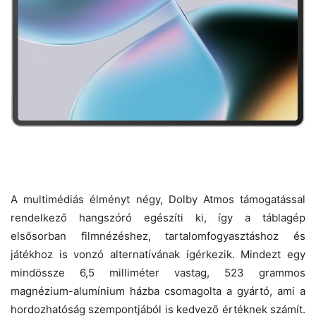
A multimédiás élményt négy, Dolby Atmos támogatással
rendelkező hangszóró egészíti ki, így a táblagép
elsősorban filmnézéshez, tartalomfogyasztáshoz és
játékhoz is vonzó alternatívának ígérkezik. Mindezt egy
mindössze 6,5 milliméter vastag, 523 grammos
magnézium-alumínium házba csomagolta a gyártó, ami a
hordozhatóság szempontjából is kedvező értéknek számít.