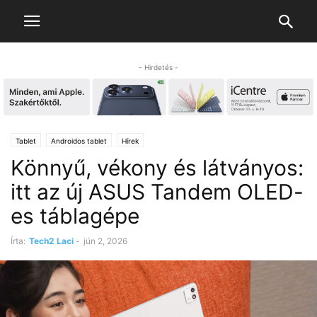
- Hirdetés -
Tablet
Androidos tablet
Hírek
Könnyű, vékony és látványos:
itt az új ASUS Tandem OLED-
es táblagépe
Írta:
Tech2 Laci
-
jún 2, 2026