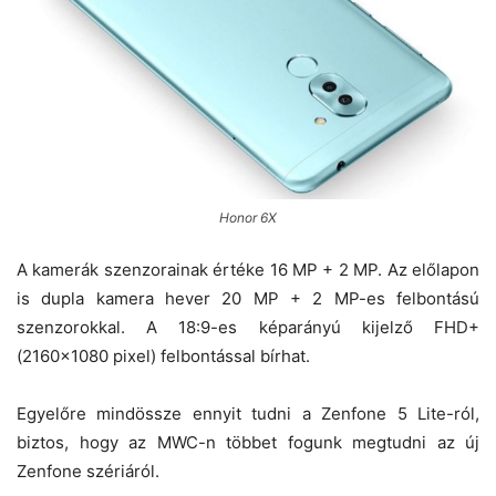
Honor 6X
A kamerák szenzorainak értéke 16 MP + 2 MP. Az előlapon
is dupla kamera hever 20 MP + 2 MP-es felbontású
szenzorokkal. A 18:9-es képarányú kijelző FHD+
(2160×1080 pixel) felbontással bírhat.
Egyelőre mindössze ennyit tudni a Zenfone 5 Lite-ról,
biztos, hogy az MWC-n többet fogunk megtudni az új
Zenfone szériáról.