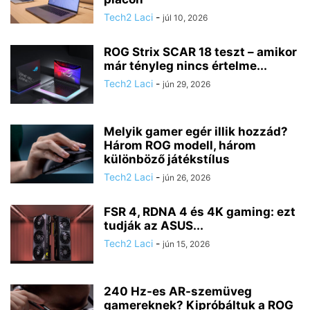
Tech2 Laci
-
júl 10, 2026
ROG Strix SCAR 18 teszt – amikor
már tényleg nincs értelme...
Tech2 Laci
-
jún 29, 2026
Melyik gamer egér illik hozzád?
Három ROG modell, három
különböző játékstílus
Tech2 Laci
-
jún 26, 2026
FSR 4, RDNA 4 és 4K gaming: ezt
tudják az ASUS...
Tech2 Laci
-
jún 15, 2026
240 Hz-es AR-szemüveg
gamereknek? Kipróbáltuk a ROG