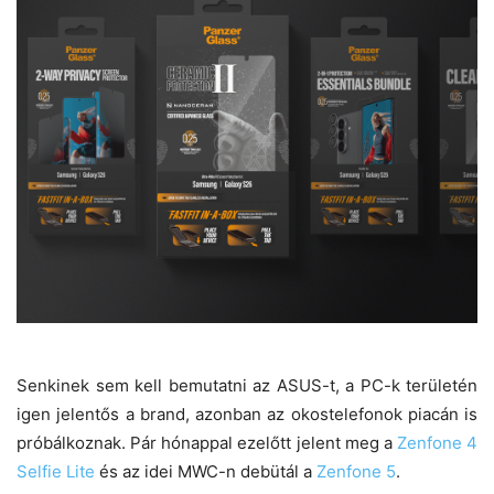
Senkinek sem kell bemutatni az ASUS-t, a PC-k területén
igen jelentős a brand, azonban az okostelefonok piacán is
próbálkoznak. Pár hónappal ezelőtt jelent meg a
Zenfone 4
Selfie Lite
és az idei MWC-n debütál a
Zenfone 5
.