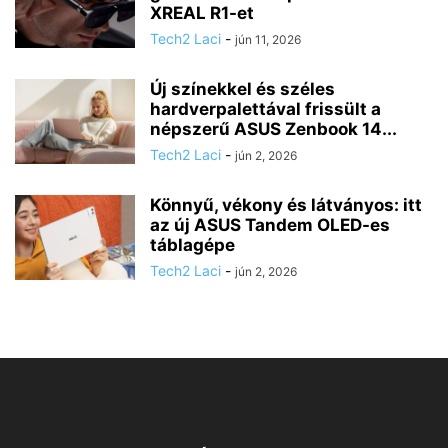
XREAL R1-et
Tech2 Laci
-
jún 11, 2026
Új színekkel és széles
hardverpalettával frissült a
népszerű ASUS Zenbook 14...
Tech2 Laci
-
jún 2, 2026
Könnyű, vékony és látványos: itt
az új ASUS Tandem OLED-es
táblagépe
Tech2 Laci
-
jún 2, 2026