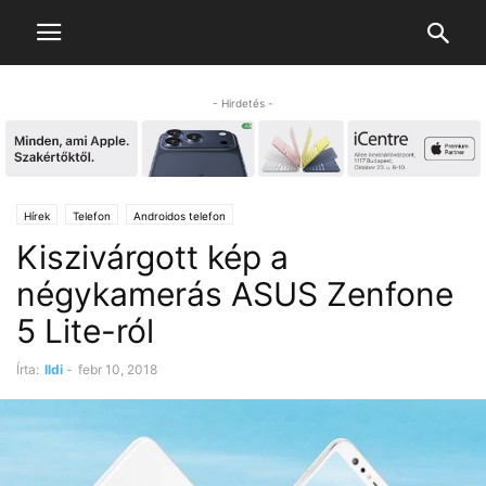
- Hirdetés -
Hírek
Telefon
Androidos telefon
Kiszivárgott kép a
négykamerás ASUS Zenfone
5 Lite-ról
Írta:
Ildi
-
febr 10, 2018