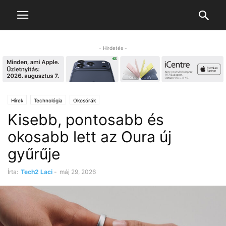
- Hirdetés -
Hírek
Technológia
Okosórák
Kisebb, pontosabb és
okosabb lett az Oura új
gyűrűje
Írta:
Tech2 Laci
-
máj 29, 2026