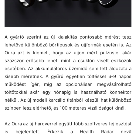
A gyártó szerint az új kialakítás pontosabb mérést tesz
lehetővé különböző bőrtípusok és ujjformák esetén is. Az
Oura azt is kiemeli, hogy az ujjon mért pulzusjel akár
százszor erősebb lehet, mint a csuklón viselt eszközök
esetében. Az akkumulátoros üzemidő sem lett áldozata a
kisebb méretnek. A gyűrű egyetlen töltéssel 6-9 napos
működést ígér, míg az opcionálisan megvásárolható
töltőtokkal akár egy hónapig is használható konnektor
nélkül. Az új modell karcálló titánból készül, hat különböző
színben lesz elérhető, és 100 méteres vízállóságot kínál.
Az Oura az új hardverrel együtt több szoftveres fejlesztést
is bejelentett. Érkezik a Health Radar nevű