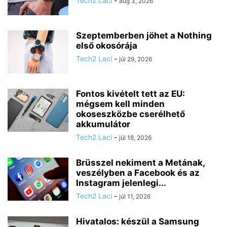
Tech2 Laci
-
aug 3, 2026
Szeptemberben jöhet a Nothing
első okosórája
Tech2 Laci
-
júl 29, 2026
Fontos kivételt tett az EU:
mégsem kell minden
okoseszközbe cserélhető
akkumulátor
Tech2 Laci
-
júl 18, 2026
Brüsszel nekiment a Metának,
veszélyben a Facebook és az
Instagram jelenlegi...
Tech2 Laci
-
júl 11, 2026
Hivatalos: készül a Samsung