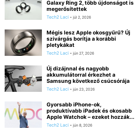
Galaxy Ring 2, több újdonságot is
megerősítettek
Tech2 Laci
-
júl 2, 2026
Mégis lesz Apple okosgyűrű? Új
szivárgás borítja a korábbi
pletykákat
Tech2 Laci
-
jún 27, 2026
Új dizájnnal és nagyobb
akkumulátorral érkezhet a
Samsung következő csúcsórája
Tech2 Laci
-
jún 23, 2026
Gyorsabb iPhone-ok,
produktívabb iPadek és okosabb
Apple Watchok – ezeket hozzák...
Tech2 Laci
-
jún 8, 2026