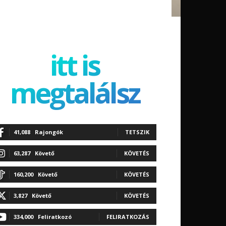
itt is
megtalálsz
41,088
Rajongók
TETSZIK
63,287
Követő
KÖVETÉS
160,200
Követő
KÖVETÉS
3,827
Követő
KÖVETÉS
334,000
Feliratkozó
FELIRATKOZÁS