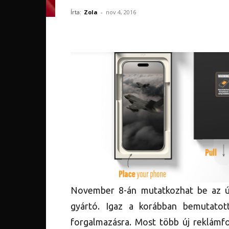
Írta:
Zola
-
nov 4, 2016
November 8-án mutatkozhat be az új 
gyártó. Igaz a korábban bemutatot
forgalmazásra. Most több új reklámfo