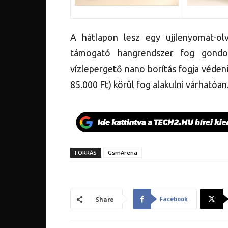
A hátlapon lesz egy ujjlenyomat-ol
támogató hangrendszer fog gondo
vízlepergető nano borítás fogja védeni
85.000 Ft) körül fog alakulni várhatóan
FORRÁS
GsmArena
Facebook
Share