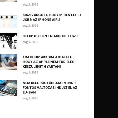
aug 3, 2026
KISZIVÁRGOTT, HOGY MIBEN LEHET
JOBB AZ IPHONE AIR 2
aug 3, 2026
HELIX: DESCENT N ASCENT TESZT
aug 1, 2026
TIM COOK: AKKORA A KERESLET,
HOGY AZ APPLE NEM TUD ELÉG
KÉSZÜLÉKET GYÁRTANI
aug 1, 2026
NEM KELL RÖGTÖN ÚJAT VENNI?
FONTOS VÁLTOZÁS INDULT EL AZ
EU-BAN
aug 1, 2026