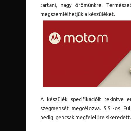
tartani, nagy örömünkre. Természet
megszemlélhetjük a készüléket.
A készülék specifikációit tekintve 
szegmensét megcélozva. 5.5″-os Full
pedig igencsak megfelelőre sikeredett.