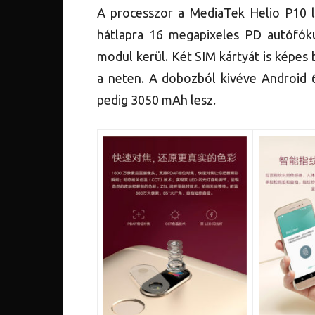
A processzor a MediaTek Helio P10 
hátlapra 16 megapixeles PD autófóku
modul kerül. Két SIM kártyát is képe
a neten. A dobozból kivéve Android 6
pedig 3050 mAh lesz.