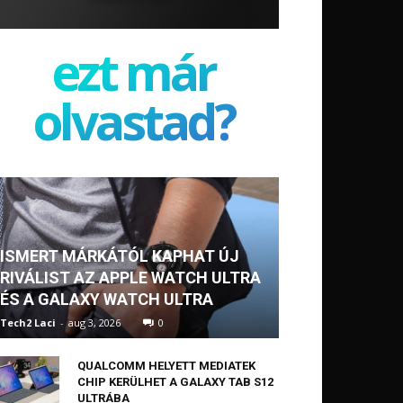
ezt már
olvastad?
ISMERT MÁRKÁTÓL KAPHAT ÚJ
RIVÁLIST AZ APPLE WATCH ULTRA
ÉS A GALAXY WATCH ULTRA
Tech2 Laci
-
aug 3, 2026
0
QUALCOMM HELYETT MEDIATEK
CHIP KERÜLHET A GALAXY TAB S12
ULTRÁBA