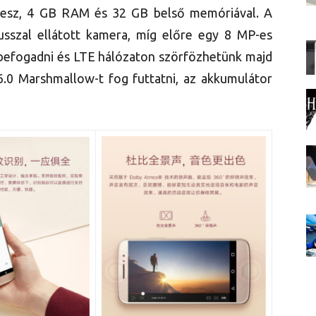
lesz, 4 GB RAM és 32 GB belső memóriával. A
sszal ellátott kamera, míg előre egy 8 MP-es
s befogadni és LTE hálózaton szörfözhetünk majd
.0 Marshmallow-t fog futtatni, az akkumulátor