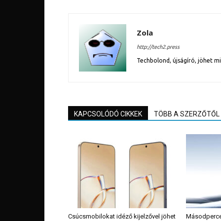
Zola
http://tech2.press
Techbolond, újságíró, jöhet m
KAPCSOLÓDÓ CIKKEK
TÖBB A SZERZŐTŐL
Csúcsmobilokat idéző kijelzővel jöhet
Másodpercek 