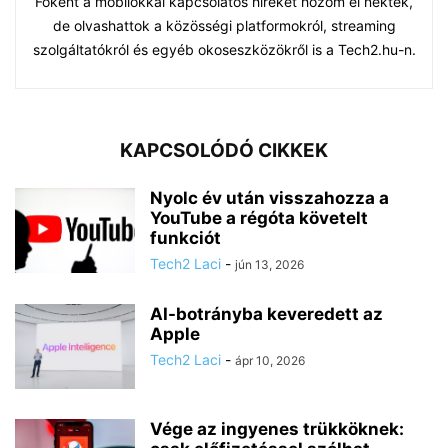
Főként a mobilokkal kapcsolatos híreket hozom el nektek,
de olvashattok a közösségi platformokról, streaming
szolgáltatókról és egyéb okoseszközökről is a Tech2.hu-n.
KAPCSOLÓDÓ CIKKEK
Nyolc év után visszahozza a
YouTube a régóta követelt
funkciót
Tech2 Laci
-
jún 13, 2026
AI-botrányba keveredett az
Apple
Tech2 Laci
-
ápr 10, 2026
Vége az ingyenes trükköknek: