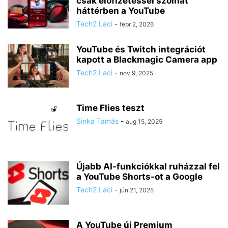
csak előfizetéssel szólhat
háttérben a YouTube
Tech2 Laci
-
febr 2, 2026
YouTube és Twitch integrációt
kapott a Blackmagic Camera app
Tech2 Laci
-
nov 9, 2025
Time Flies teszt
Sinka Tamás
-
aug 15, 2025
Újabb AI-funkciókkal ruházzal fel
a YouTube Shorts-ot a Google
Tech2 Laci
-
jún 21, 2025
A YouTube új Premium