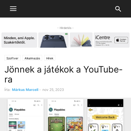
- Hirdetés -
Szoftver
Alkalmazás
Hírek
Jönnek a játékok a YouTube-
ra
Írta:
Márkus Marcell
-
nov 25, 2023