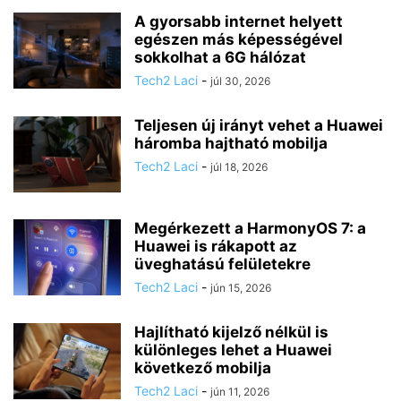
A gyorsabb internet helyett
egészen más képességével
sokkolhat a 6G hálózat
Tech2 Laci
-
júl 30, 2026
Teljesen új irányt vehet a Huawei
háromba hajtható mobilja
Tech2 Laci
-
júl 18, 2026
Megérkezett a HarmonyOS 7: a
Huawei is rákapott az
üveghatású felületekre
Tech2 Laci
-
jún 15, 2026
Hajlítható kijelző nélkül is
különleges lehet a Huawei
következő mobilja
Tech2 Laci
-
jún 11, 2026