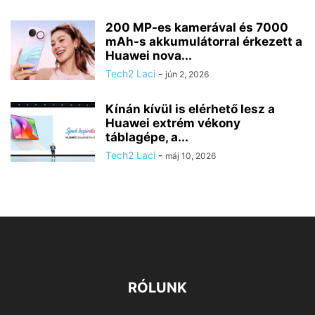
200 MP-es kamerával és 7000
mAh-s akkumulátorral érkezett a
Huawei nova...
Tech2 Laci
-
jún 2, 2026
Kínán kívül is elérhető lesz a
Huawei extrém vékony
táblagépe, a...
Tech2 Laci
-
máj 10, 2026
RÓLUNK