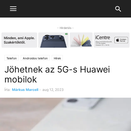
- Hirdetés -
Telefon
Androidos telefon
Hírek
Jöhetnek az 5G-s Huawei
mobilok
Írta:
Márkus Marcell
-
aug 12, 2023