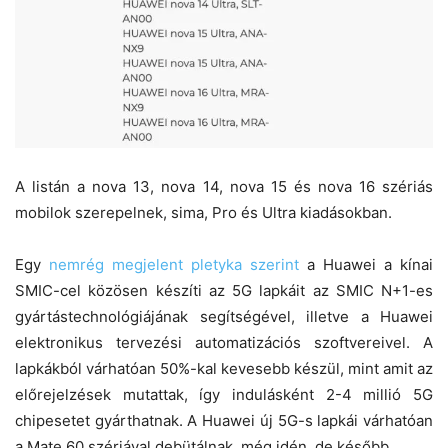
A listán a nova 13, nova 14, nova 15 és nova 16 szériás
mobilok szerepelnek, sima, Pro és Ultra kiadásokban.
Egy
nemrég megjelent pletyka szerint
a Huawei a kínai
SMIC-cel közösen készíti az 5G lapkáit az SMIC N+1-es
gyártástechnológiájának segítségével, illetve a Huawei
elektronikus tervezési automatizációs szoftvereivel. A
lapkákból várhatóan 50%-kal kevesebb készül, mint amit az
előrejelzések mutattak, így indulásként 2-4 millió 5G
chipesetet gyárthatnak. A Huawei új 5G-s lapkái várhatóan
a Mate 60 szériával debütálnak, még idén, de később.