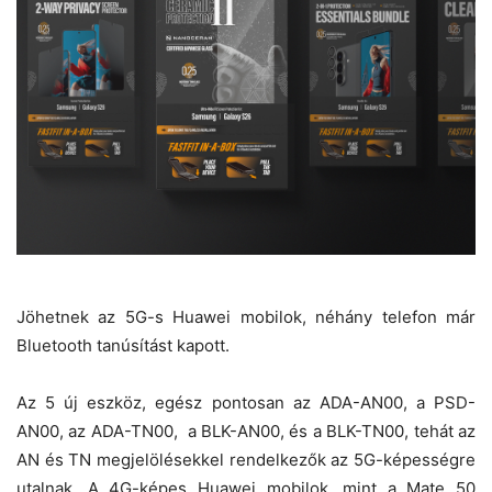
Jöhetnek az 5G-s Huawei mobilok, néhány telefon már
Bluetooth tanúsítást kapott.
Az 5 új eszköz, egész pontosan az ADA-AN00, a PSD-
AN00, az ADA-TN00, a BLK-AN00, és a BLK-TN00, tehát az
AN és TN megjelölésekkel rendelkezők az 5G-képességre
utalnak. A 4G-képes Huawei mobilok, mint a Mate 50