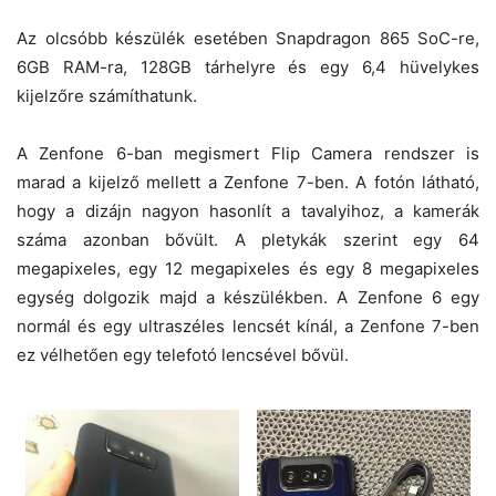
Az olcsóbb készülék esetében Snapdragon 865 SoC-re,
6GB RAM-ra, 128GB tárhelyre és egy 6,4 hüvelykes
kijelzőre számíthatunk.
A Zenfone 6-ban megismert Flip Camera rendszer is
marad a kijelző mellett a Zenfone 7-ben. A fotón látható,
hogy a dizájn nagyon hasonlít a tavalyihoz, a kamerák
száma azonban bővült. A pletykák szerint egy 64
megapixeles, egy 12 megapixeles és egy 8 megapixeles
egység dolgozik majd a készülékben. A Zenfone 6 egy
normál és egy ultraszéles lencsét kínál, a Zenfone 7-ben
ez vélhetően egy telefotó lencsével bővül.