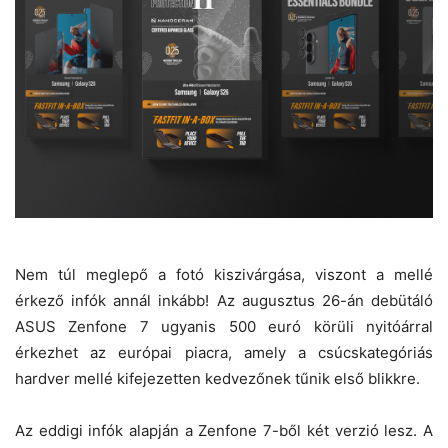
Nem túl meglepő a fotó kiszivárgása, viszont a mellé
érkező infók annál inkább! Az augusztus 26-án debütáló
ASUS Zenfone 7 ugyanis 500 euró körüli nyitóárral
érkezhet az európai piacra, amely a csúcskategóriás
hardver mellé kifejezetten kedvezőnek tűnik első blikkre.
Az eddigi infók alapján a Zenfone 7-ből két verzió lesz. A