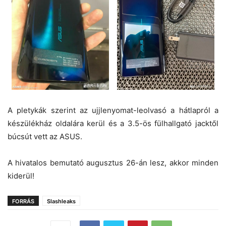
A pletykák szerint az ujjlenyomat-leolvasó a hátlapról a
készülékház oldalára kerül és a 3.5-ös fülhallgató jacktől
búcsút vett az ASUS.
A hivatalos bemutató augusztus 26-án lesz, akkor minden
kiderül!
FORRÁS
Slashleaks