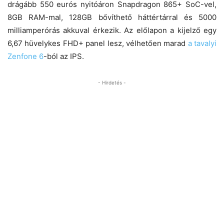
drágább 550 eurós nyitóáron Snapdragon 865+ SoC-vel,
8GB RAM-mal, 128GB bővíthető háttértárral és 5000
milliamperórás akkuval érkezik. Az előlapon a kijelző egy
6,67 hüvelykes FHD+ panel lesz, vélhetően marad
a tavalyi
Zenfone 6
-ból az IPS.
- Hirdetés -