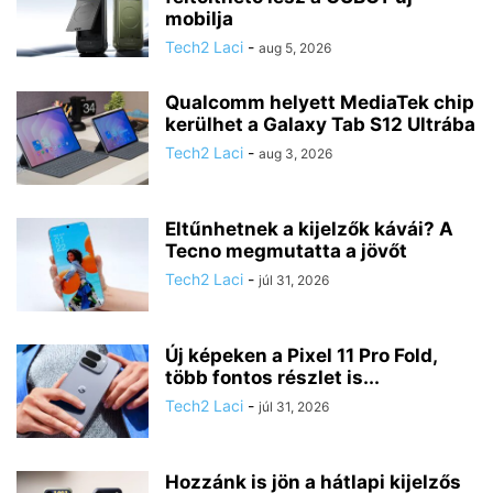
mobilja
Tech2 Laci
-
aug 5, 2026
Qualcomm helyett MediaTek chip
kerülhet a Galaxy Tab S12 Ultrába
Tech2 Laci
-
aug 3, 2026
Eltűnhetnek a kijelzők kávái? A
Tecno megmutatta a jövőt
Tech2 Laci
-
júl 31, 2026
Új képeken a Pixel 11 Pro Fold,
több fontos részlet is...
Tech2 Laci
-
júl 31, 2026
Hozzánk is jön a hátlapi kijelzős