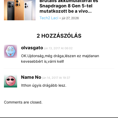
Brutális akkumulátorral és
Snapdragon 8 Gen 5-tel
mutatkozott be a vivo...
Tech2 Laci
-
júl 27, 2026
2 HOZZÁSZÓLÁS
olvasgato
jún 13, 2017 At 06:02
OK.Ujdonság,még drága,lészen ez majdanan
kevesebbért is,várni kell!
Name No
jún 14, 2017 At 19:37
Itthon úgyis drágább lesz.
Comments are closed.