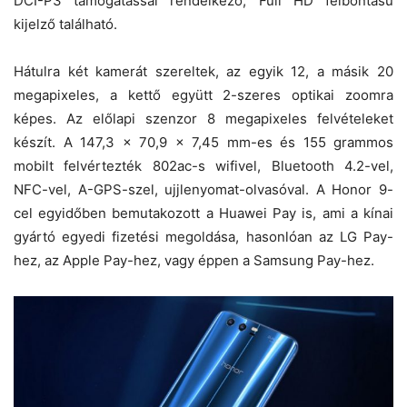
DCI-P3 támogatással rendelkező, Full HD felbontású
kijelző található.
Hátulra két kamerát szereltek, az egyik 12, a másik 20
megapixeles, a kettő együtt 2-szeres optikai zoomra
képes. Az előlapi szenzor 8 megapixeles felvételeket
készít. A 147,3 × 70,9 × 7,45 mm-es és 155 grammos
mobilt felvértezték 802ac-s wifivel, Bluetooth 4.2-vel,
NFC-vel, A-GPS-szel, ujjlenyomat-olvasóval. A Honor 9-
cel egyidőben bemutakozott a Huawei Pay is, ami a kínai
gyártó egyedi fizetési megoldása, hasonlóan az LG Pay-
hez, az Apple Pay-hez, vagy éppen a Samsung Pay-hez.