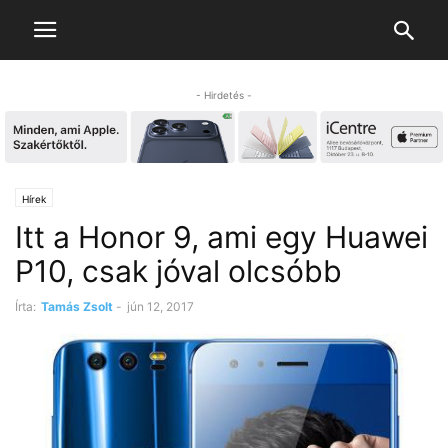
- Hirdetés -
Hírek
Itt a Honor 9, ami egy Huawei
P10, csak jóval olcsóbb
Írta:
Tamás Zsolt
-
jún 12, 2017