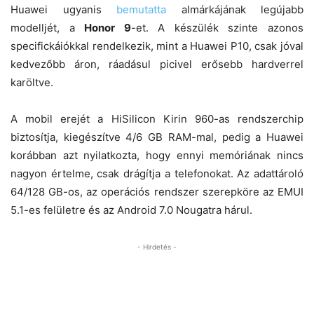
Huawei ugyanis
bemutatta
almárkájának legújabb
modelljét, a
Honor 9
-et. A készülék szinte azonos
specifickáiókkal rendelkezik, mint a Huawei P10, csak jóval
kedvezőbb áron, ráadásul picivel erősebb hardverrel
karöltve.
A mobil erejét a HiSilicon Kirin 960-as rendszerchip
biztosítja, kiegészítve 4/6 GB RAM-mal, pedig a Huawei
korábban azt nyilatkozta, hogy ennyi memóriának nincs
nagyon értelme, csak drágítja a telefonokat. Az adattároló
64/128 GB-os, az operációs rendszer szerepköre az EMUI
5.1-es felületre és az Android 7.0 Nougatra hárul.
- Hirdetés -