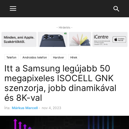
- Hirdetés -
Telefon
Androidos telefon
Hardver
Hírek
Itt a Samsung legújabb 50
megapixeles ISOCELL GNK
szenzorja, jobb dinamikával
és 8K-val
Írta:
Márkus Marcell
-
nov 4, 2023