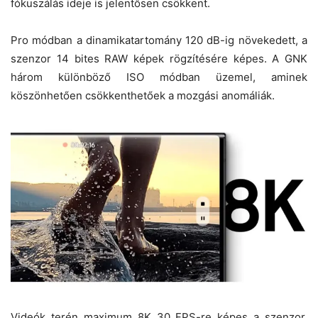
fókuszálás ideje is jelentősen csökkent.
Pro módban a dinamikatartomány 120 dB-ig növekedett, a
szenzor 14 bites RAW képek rögzítésére képes. A GNK
három különböző ISO módban üzemel, aminek
köszönhetően csökkenthetőek a mozgási anomáliák.
Videók terén maximum 8K 30 FPS-re képes a szenzor,