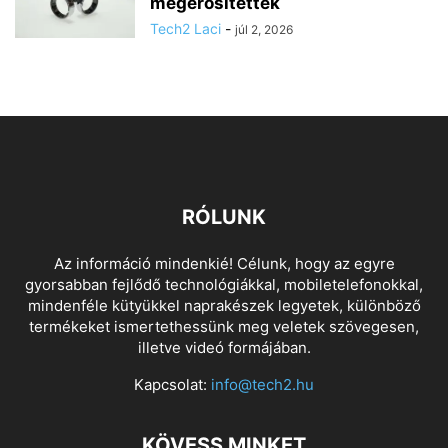
megerősítettek
Tech2 Laci
-
júl 2, 2026
RÓLUNK
Az információ mindenkié! Célunk, hogy az egyre
gyorsabban fejlődő technológiákkal, mobiletelefonokkal,
mindenféle kütyükkel naprakészek legyetek, különböző
termékeket ismertethessünk meg veletek szövegesen,
illetve videó formájában.
Kapcsolat:
info@tech2.hu
KÖVESS MINKET