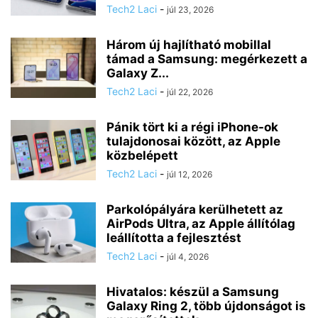
Tech2 Laci
-
júl 23, 2026
Három új hajlítható mobillal
támad a Samsung: megérkezett a
Galaxy Z...
Tech2 Laci
-
júl 22, 2026
Pánik tört ki a régi iPhone-ok
tulajdonosai között, az Apple
közbelépett
Tech2 Laci
-
júl 12, 2026
Parkolópályára kerülhetett az
AirPods Ultra, az Apple állítólag
leállította a fejlesztést
Tech2 Laci
-
júl 4, 2026
Hivatalos: készül a Samsung
Galaxy Ring 2, több újdonságot is