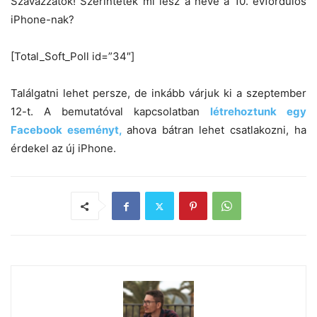
Szavazzatok! Szerintetek mi lesz a neve a 10. évfordulós
iPhone-nak?
[Total_Soft_Poll id=”34″]
Találgatni lehet persze, de inkább várjuk ki a szeptember
12-t. A bemutatóval kapcsolatban
létrehoztunk egy
Facebook eseményt,
ahova bátran lehet csatlakozni, ha
érdekel az új iPhone.