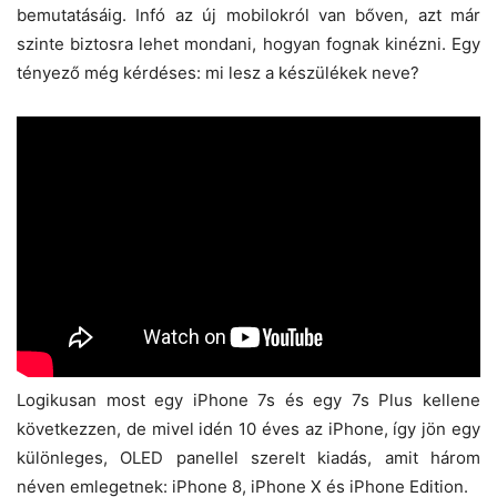
bemutatásáig. Infó az új mobilokról van bőven, azt már
szinte biztosra lehet mondani, hogyan fognak kinézni. Egy
tényező még kérdéses: mi lesz a készülékek neve?
Logikusan most egy iPhone 7s és egy 7s Plus kellene
következzen, de mivel idén 10 éves az iPhone, így jön egy
különleges, OLED panellel szerelt kiadás, amit három
néven emlegetnek: iPhone 8, iPhone X és iPhone Edition.