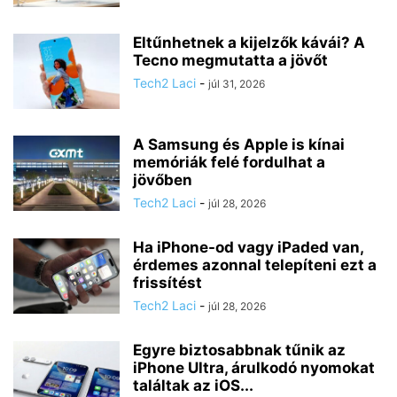
Eltűnhetnek a kijelzők kávái? A
Tecno megmutatta a jövőt
Tech2 Laci
-
júl 31, 2026
A Samsung és Apple is kínai
memóriák felé fordulhat a
jövőben
Tech2 Laci
-
júl 28, 2026
Ha iPhone-od vagy iPaded van,
érdemes azonnal telepíteni ezt a
frissítést
Tech2 Laci
-
júl 28, 2026
Egyre biztosabbnak tűnik az
iPhone Ultra, árulkodó nyomokat
találtak az iOS...