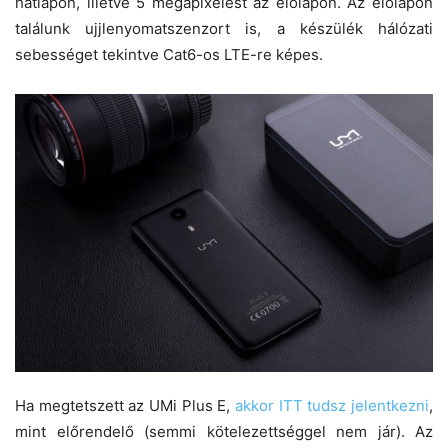
hátlapon, illetve 5 megapixelest az előlapon. Az előlapon
találunk ujjlenyomatszenzort is, a készülék hálózati
sebességet tekintve Cat6-os LTE-re képes.
Ha megtetszett az UMi Plus E,
akkor ITT tudsz jelentkezni
,
mint előrendelő (semmi kötelezettséggel nem jár). Az