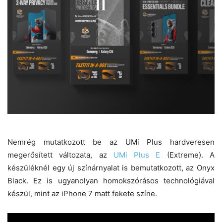
Nemrég mutatkozott be az UMi Plus hardveresen
megerősített változata, az
UMi Plus E
(Extreme). A
készüléknél egy új színárnyalat is bemutatkozott, az Onyx
Black. Ez is ugyanolyan homokszórásos technológiával
készül, mint az iPhone 7 matt fekete színe.