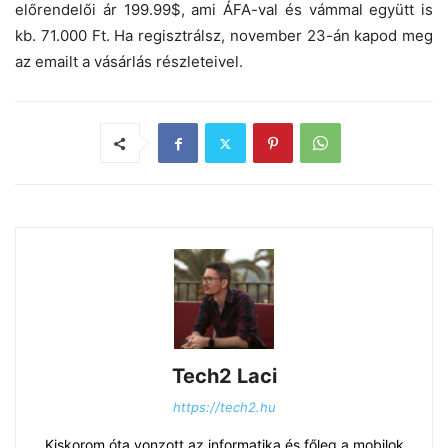
előrendelői ár 199.99$, ami ÁFA-val és vámmal együtt is
kb. 71.000 Ft. Ha regisztrálsz, november 23-án kapod meg
az emailt a vásárlás részleteivel.
Tech2 Laci
https://tech2.hu
Kiskorom óta vonzott az informatika és főleg a mobilok