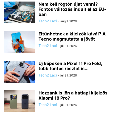
Nem kell rögtön újat venni?
Fontos változás indult el az EU-
ban
Tech2 Laci
-
aug 1, 2026
Eltűnhetnek a kijelzők kávái? A
Tecno megmutatta a jövőt
Tech2 Laci
-
júl 31, 2026
Új képeken a Pixel 11 Pro Fold,
több fontos részlet is...
Tech2 Laci
-
júl 31, 2026
Hozzánk is jön a hátlapi kijelzős
Xiaomi 18 Pro?
Tech2 Laci
-
júl 31, 2026