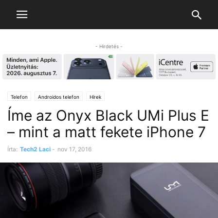
- Hirdetés -
Telefon
Androidos telefon
Hírek
Íme az Onyx Black UMi Plus E
– mint a matt fekete iPhone 7
Írta:
Tech2 Laci
-
nov 17, 2016