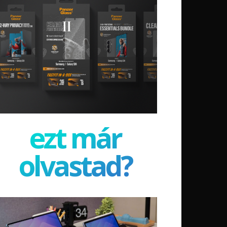
ezt már
olvastad?