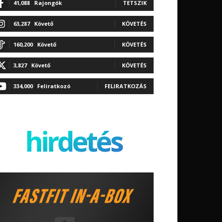
41,088
Rajongók
TETSZIK
63,287
Követő
KÖVETÉS
160,200
Követő
KÖVETÉS
3,827
Követő
KÖVETÉS
334,000
Feliratkozó
FELIRATKOZÁS
hirdetés