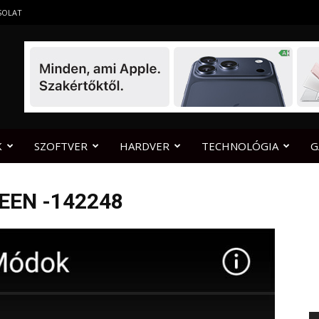
SOLAT
K
SZOFTVER
HARDVER
TECHNOLÓGIA
G
EEN -142248