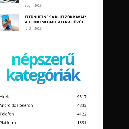
aug 1, 2026
ELTŰNHETNEK A KIJELZŐK KÁVÁI?
A TECNO MEGMUTATTA A JÖVŐT
júl 31, 2026
népszerű
kategóriák
Hírek
9317
Androidos telefon
4333
Telefon
4122
Platform
1331