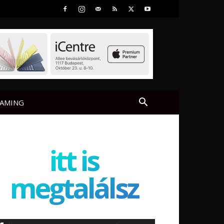
AMING
itt is
megtalálsz