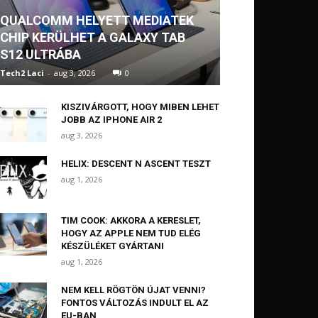
QUALCOMM HELYETT MEDIATEK
CHIP KERÜLHET A GALAXY TAB
S12 ULTRÁBA
Tech2 Laci
-
aug 3, 2026
0
KISZIVÁRGOTT, HOGY MIBEN LEHET
JOBB AZ IPHONE AIR 2
aug 3, 2026
HELIX: DESCENT N ASCENT TESZT
aug 1, 2026
TIM COOK: AKKORA A KERESLET,
HOGY AZ APPLE NEM TUD ELÉG
KÉSZÜLÉKET GYÁRTANI
aug 1, 2026
NEM KELL RÖGTÖN ÚJAT VENNI?
FONTOS VÁLTOZÁS INDULT EL AZ
EU-BAN