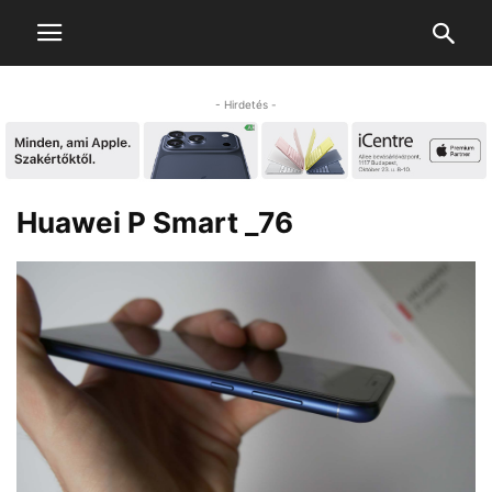
- Hirdetés -
Huawei P Smart _76