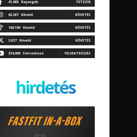
41,088
Rajongók
TETSZIK
63,287
Követő
KÖVETÉS
160,100
Követő
KÖVETÉS
3,827
Követő
KÖVETÉS
334,000
Feliratkozó
FELIRATKOZÁS
hirdetés