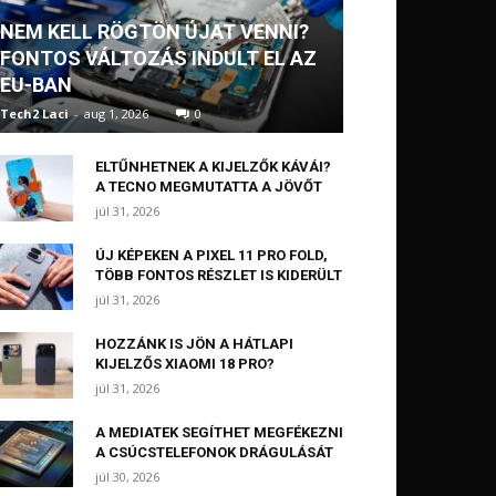
NEM KELL RÖGTÖN ÚJAT VENNI?
FONTOS VÁLTOZÁS INDULT EL AZ
EU-BAN
Tech2 Laci
-
aug 1, 2026
0
ELTŰNHETNEK A KIJELZŐK KÁVÁI?
A TECNO MEGMUTATTA A JÖVŐT
júl 31, 2026
ÚJ KÉPEKEN A PIXEL 11 PRO FOLD,
TÖBB FONTOS RÉSZLET IS KIDERÜLT
júl 31, 2026
HOZZÁNK IS JÖN A HÁTLAPI
KIJELZŐS XIAOMI 18 PRO?
júl 31, 2026
A MEDIATEK SEGÍTHET MEGFÉKEZNI
A CSÚCSTELEFONOK DRÁGULÁSÁT
júl 30, 2026