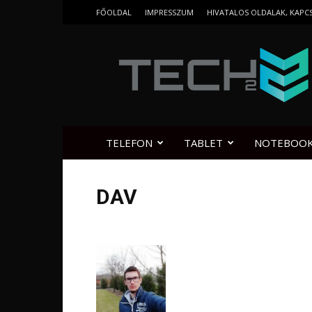
FŐOLDAL
IMPRESSZUM
HIVATALOS OLDALAK, KAPC
Tech2.hu
TELEFON
TABLET
NOTEBOO
DAV