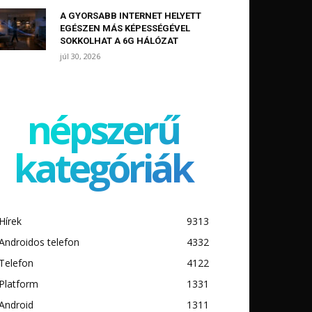
A GYORSABB INTERNET HELYETT
EGÉSZEN MÁS KÉPESSÉGÉVEL
SOKKOLHAT A 6G HÁLÓZAT
júl 30, 2026
népszerű
kategóriák
Hírek
9313
Androidos telefon
4332
Telefon
4122
Platform
1331
Android
1311