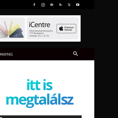
AMING
itt is
megtalálsz