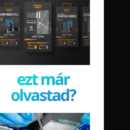
ezt már
olvastad?