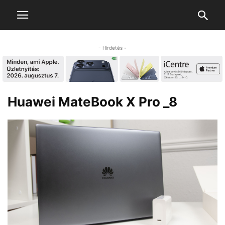
- Hirdetés -
Huawei MateBook X Pro _8