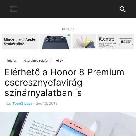
- Hirdetés -
Telefon
Androidos telefon
Hírek
Elérhető a Honor 8 Premium
cseresznyefavirág
színárnyalatban is
Írta:
Tech2 Laci
-
dec 12, 2016