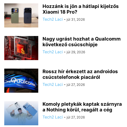
Hozzánk is jön a hátlapi kijelzős
Xiaomi 18 Pro?
Tech2 Laci
-
júl 31, 2026
Nagy ugrást hozhat a Qualcomm
következő csúcschipje
Tech2 Laci
-
júl 29, 2026
Rossz hír érkezett az androidos
csúcstelefonok piacáról
Tech2 Laci
-
júl 27, 2026
Komoly pletykák kaptak szárnyra
a Nothing körül, reagált a cég
Tech2 Laci
-
júl 27, 2026