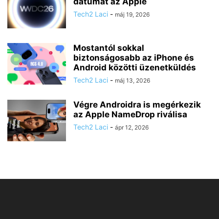
dátumát az Apple
Tech2 Laci
-
máj 19, 2026
Mostantól sokkal
biztonságosabb az iPhone és
Android közötti üzenetküldés
Tech2 Laci
-
máj 13, 2026
Végre Androidra is megérkezik
az Apple NameDrop riválisa
Tech2 Laci
-
ápr 12, 2026