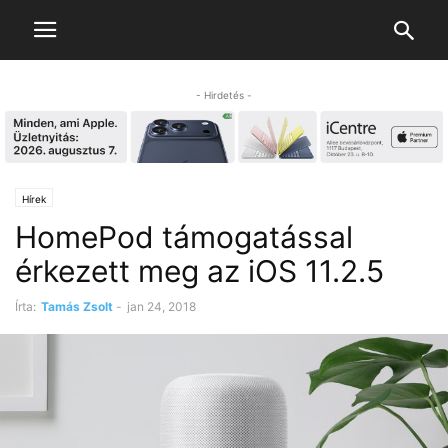
- Hirdetés -
Hírek
HomePod támogatással
érkezett meg az iOS 11.2.5
Írta:
Tamás Zsolt
-
jan 24, 2018