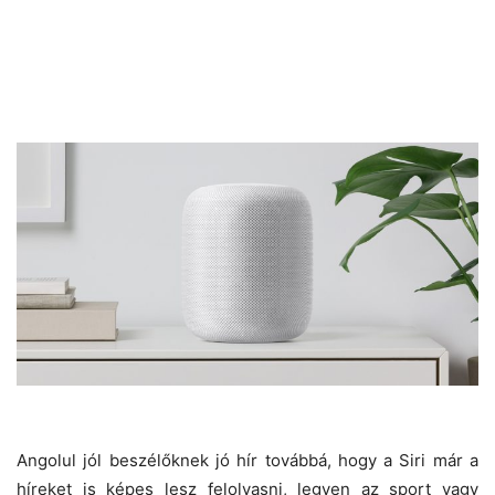
Angolul jól beszélőknek jó hír továbbá, hogy a Siri már a
híreket is képes lesz felolvasni, legyen az sport vagy