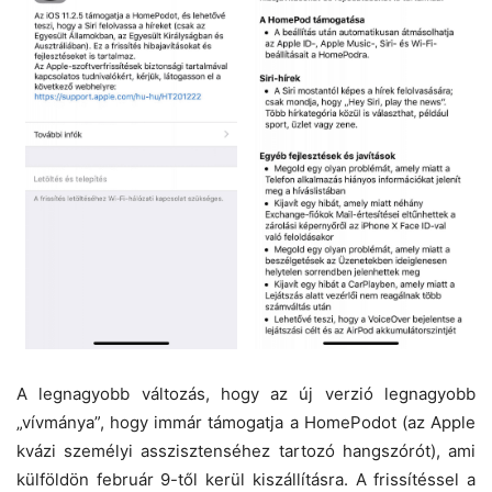
A legnagyobb változás, hogy az új verzió legnagyobb
„vívmánya”, hogy immár támogatja a HomePodot (az Apple
kvázi személyi asszisztenséhez tartozó hangszórót), ami
külföldön február 9-től kerül kiszállításra. A frissítéssel a