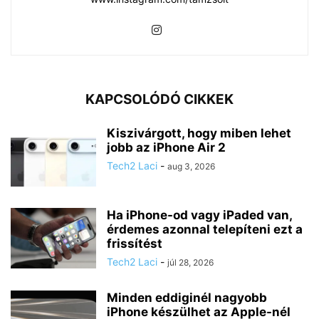
KAPCSOLÓDÓ CIKKEK
Kiszivárgott, hogy miben lehet
jobb az iPhone Air 2
Tech2 Laci
-
aug 3, 2026
Ha iPhone-od vagy iPaded van,
érdemes azonnal telepíteni ezt a
frissítést
Tech2 Laci
-
júl 28, 2026
Minden eddiginél nagyobb
iPhone készülhet az Apple-nél