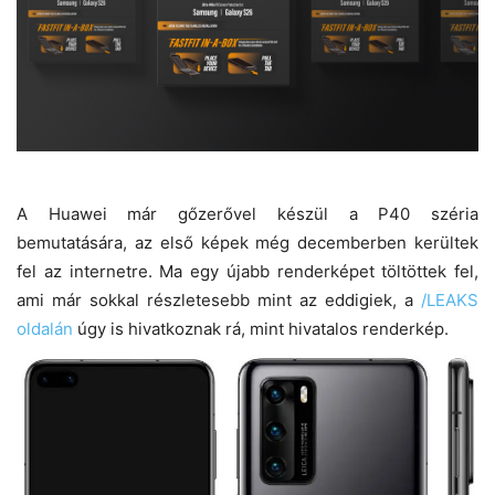
A Huawei már gőzerővel készül a P40 széria
bemutatására, az első képek még decemberben kerültek
fel az internetre. Ma egy újabb renderképet töltöttek fel,
ami már sokkal részletesebb mint az eddigiek, a
/LEAKS
oldalán
úgy is hivatkoznak rá, mint hivatalos renderkép.