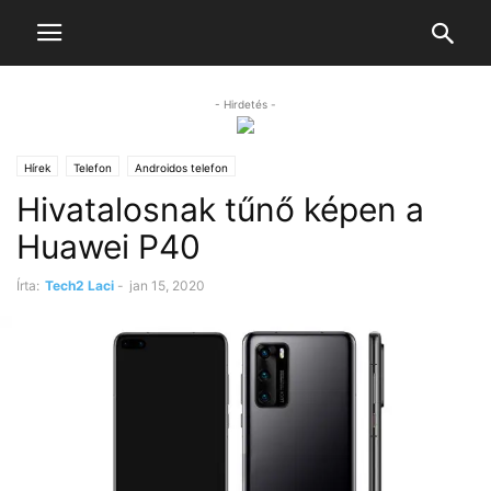
- Hirdetés -
Hírek
Telefon
Androidos telefon
Hivatalosnak tűnő képen a
Huawei P40
Írta:
Tech2 Laci
-
jan 15, 2020