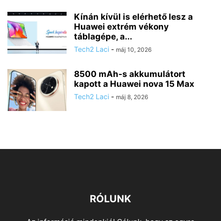
Kínán kívül is elérhető lesz a
Huawei extrém vékony
táblagépe, a...
Tech2 Laci
-
máj 10, 2026
8500 mAh-s akkumulátort
kapott a Huawei nova 15 Max
Tech2 Laci
-
máj 8, 2026
RÓLUNK