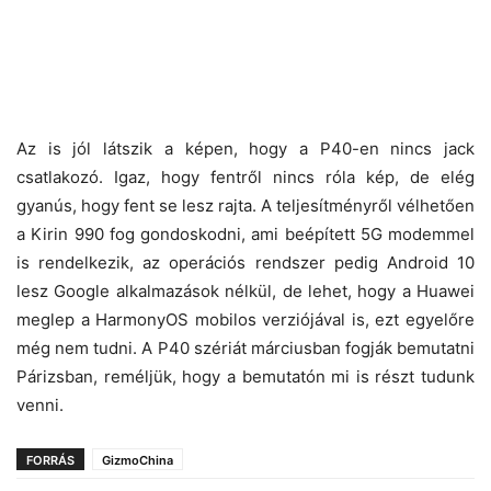
Az is jól látszik a képen, hogy a P40-en nincs jack
csatlakozó. Igaz, hogy fentről nincs róla kép, de elég
gyanús, hogy fent se lesz rajta. A teljesítményről vélhetően
a Kirin 990 fog gondoskodni, ami beépített 5G modemmel
is rendelkezik, az operációs rendszer pedig Android 10
lesz Google alkalmazások nélkül, de lehet, hogy a Huawei
meglep a HarmonyOS mobilos verziójával is, ezt egyelőre
még nem tudni. A P40 szériát márciusban fogják bemutatni
Párizsban, reméljük, hogy a bemutatón mi is részt tudunk
venni.
FORRÁS
GizmoChina